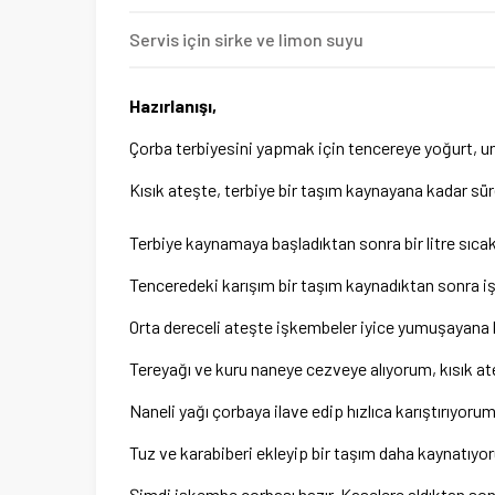
Servis için sirke ve limon suyu
Hazırlanışı,
Çorba terbiyesini yapmak için tencereye yoğurt, un,
Kısık ateşte, terbiye bir taşım kaynayana kadar süre
Terbiye kaynamaya başladıktan sonra bir litre sıc
Tenceredeki karışım bir taşım kaynadıktan sonra 
Orta dereceli ateşte işkembeler iyice yumuşayana 
Tereyağı ve kuru naneye cezveye alıyorum, kısık a
Naneli yağı çorbaya ilave edip hızlıca karıştırıyorum
Tuz ve karabiberi ekleyip bir taşım daha kaynatıyo
Şimdi işkembe çorbası hazır. Kaselere aldıktan son