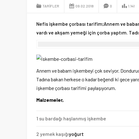
TARIFLER
09.02.2018
0
1.141
Nefis işkembe çorbası tarifim;Annem ve baba
vardı ve akşam yemeği için çorba yaptım. Tadı
Annem ve babam işkembeyi çok seviyor. Donduru
Tadına bakan herkese o kadar beğendi ki gece yarıs
işkembe çorbası tarifimi paylaşıyorum.
Malzemeler,
1 su bardağı haşlanmış işkembe
2 yemek kaşığı
yoğurt