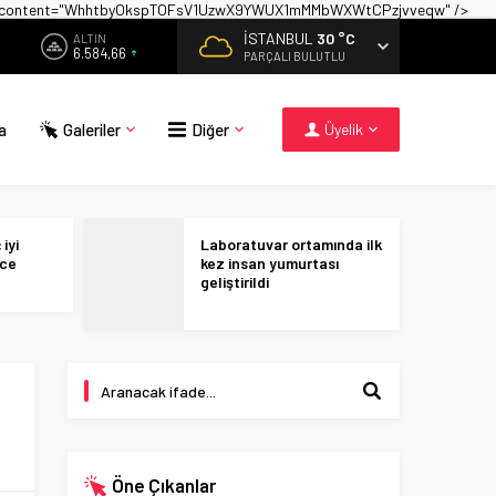
on" content="WhhtbyOkspTOFsV1UzwX9YWUX1mMMbWXWtCPzjvveqw" />
İSTANBUL
30 °C
ALTIN
6.584,66
PARÇALI BULUTLU
a
Galeriler
Diğer
Üyelik
iyi
Laboratuvar ortamında ilk
ece
kez insan yumurtası
geliştirildi
Öne Çıkanlar