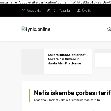
meta name="google-site-verification" content="WhhtbyOkspTOFsV1U
Anasayfa
Tüm Yazarlar
Üyelik
AnkaraHurdaAlanlar.net –
Ankara’nın Güvenilir
Hurda Alım Platformu
Nefis işkembe çorbası tari
Anasayfa
»
Tarifler
»
Nefis işkembe çorbası tarifim