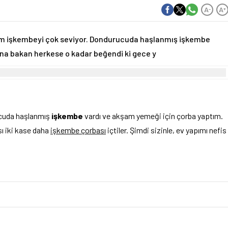
A
A
-
+
m işkembeyi çok seviyor. Dondurucuda haşlanmış işkembe
na bakan herkese o kadar beğendi ki gece y
cuda haşlanmış
işkembe
vardı ve akşam yemeği için çorba yaptım.
ı iki kase daha
işkembe çorbası
içtiler. Şimdi sizinle, ev yapımı nefis