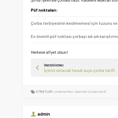
Püf noktaları:
Çorba terbiyesinin kesilmemesi için tuzunu ve 
En önemli püf noktası çorbayı sık sık karıştırm
Herkese afiyet olsun!
ÖNCEKİ KONU
İçinizi ısıtacak tavuk suyu çorba tarifi
ETİKETLER:
çorba tarifleri
,
işkembe Çorbası tarifi
admin