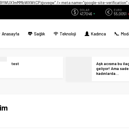
zwX9YWUX1mMMbWXWtCPzjvveqw" />
meta name="google-site-verificati
DOLAR
EURO
47,7046
55,0051
Anasayfa
Sağlık
Teknoloji
Kadınca
Mod
test
Aşk acısına bu ilaç 
geliyor! Ama sad
kadınlarda…
fim