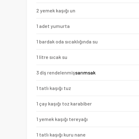
2 yemek kaşığı un
1 adet yumurta
1 bardak oda sıcaklığında su
1 litre sıcak su
3 diş rendelenmiş
sarımsak
1 tatlı kaşığı tuz
1 çay kaşığı toz karabiber
1 yemek kaşığı tereyağı
1 tatlı kaşığı kuru nane