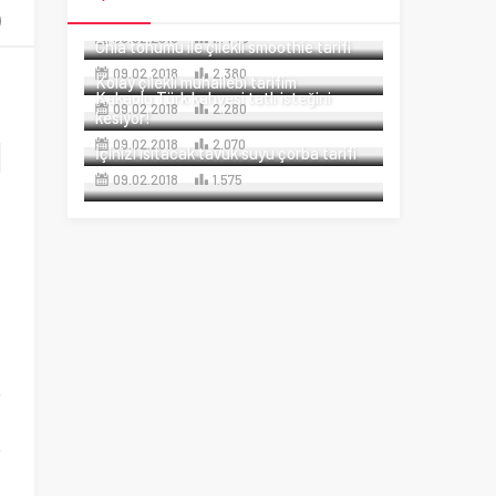
Zayıflatan chia puding tarifim
09.02.2018
2.448
Chia tohumu ile çilekli smoothie tarifi
09.02.2018
2.380
Kolay çilekli muhallebi tarifim
Kakaolu Türk kahvesi tatlı isteğini
09.02.2018
2.280
kesiyor!
09.02.2018
2.070
İçinizi ısıtacak tavuk suyu çorba tarifi
09.02.2018
1.575