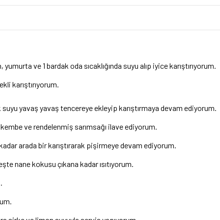
 yumurta ve 1 bardak oda sıcaklığında suyu alıp iyice karıştırıyorum.
kli karıştırıyorum.
ak suyu yavaş yavaş tencereye ekleyip karıştırmaya devam ediyorum.
işkembe ve rendelenmiş sarımsağı ilave ediyorum.
kadar arada bir karıştırarak pişirmeye devam ediyorum.
teşte nane kokusu çıkana kadar ısıtıyorum.
.
rum.
ra sirke ve limon suyuyla servis yapıyorum.