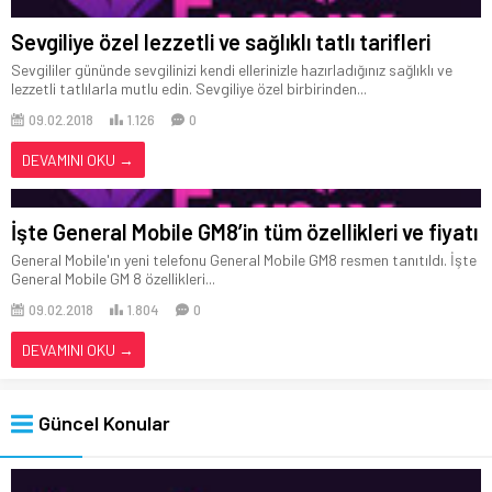
Sevgiliye özel lezzetli ve sağlıklı tatlı tarifleri
Sevgililer gününde sevgilinizi kendi ellerinizle hazırladığınız sağlıklı ve
lezzetli tatlılarla mutlu edin. Sevgiliye özel birbirinden...
09.02.2018
1.126
0
DEVAMINI OKU →
İşte General Mobile GM8’in tüm özellikleri ve fiyatı
General Mobile'ın yeni telefonu General Mobile GM8 resmen tanıtıldı. İşte
General Mobile GM 8 özellikleri...
09.02.2018
1.804
0
DEVAMINI OKU →
Güncel Konular