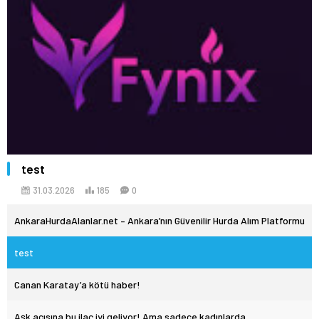
test
31.03.2026
185
0
AnkaraHurdaAlanlar.net – Ankara’nın Güvenilir Hurda Alım Platformu
test
Canan Karatay’a kötü haber!
Aşk acısına bu ilaç iyi geliyor! Ama sadece kadınlarda…