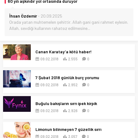
60 yılı aşkındır yol ortasında duruyor
İhsan Özdemir
-
20.09.2025
Orada yatan muhtemelen şehittir. Allah gani gani rahmet eylesin.
Allah, sevdiği kullarının rahatsız edilmesine...
Canan Karatay’a kötü haber!
09.02.2018
2.555
0
7 Şubat 2018 günlük burç yorumu
09.02.2018
2.952
0
Buğulu bakışların sırrı ipek kirpik
09.02.2018
2.926
0
Limonun bilinmeyen 7 güzellik sırrı
09.02.2018
3.057
0