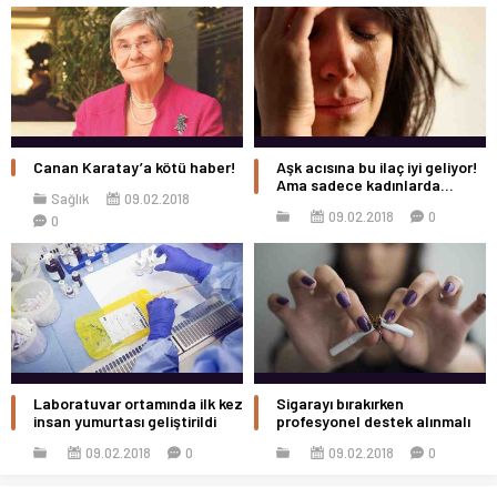
Canan Karatay’a kötü haber!
Aşk acısına bu ilaç iyi geliyor!
Ama sadece kadınlarda…
Sağlık
09.02.2018
09.02.2018
0
0
Laboratuvar ortamında ilk kez
Sigarayı bırakırken
insan yumurtası geliştirildi
profesyonel destek alınmalı
09.02.2018
0
09.02.2018
0