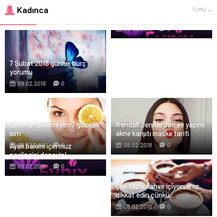
Buğulu bakışların sırrı ipek
Kadınca
TÜMÜ →
kirpik
09.02.2018
0
7 Şubat 2018 günlük burç
yorumu
09.02.2018
0
Limonun bilinmeyen 7 güzellik
Kendall Jenner’dan ev yapımı
sırrı
akne karşıtı maske tarifi
09.02.2018
0
09.02.2018
0
Ayak bakımı için muz
peelingini deneyin!
09.02.2018
0
Çok fazla kahve içiyorsanız
dikkat edin çünkü…
09.02.2018
0