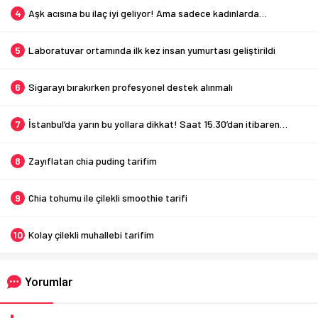
4
Aşk acısına bu ilaç iyi geliyor! Ama sadece kadınlarda…
5
Laboratuvar ortamında ilk kez insan yumurtası geliştirildi
6
Sigarayı bırakırken profesyonel destek alınmalı
7
İstanbul’da yarın bu yollara dikkat! Saat 15.30’dan itibaren…
8
Zayıflatan chia puding tarifim
9
Chia tohumu ile çilekli smoothie tarifi
10
Kolay çilekli muhallebi tarifim
Yorumlar