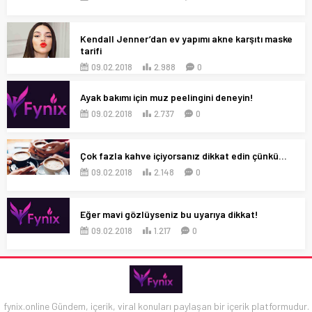
Kendall Jenner’dan ev yapımı akne karşıtı maske
tarifi
09.02.2018
2.988
0
Ayak bakımı için muz peelingini deneyin!
09.02.2018
2.737
0
Çok fazla kahve içiyorsanız dikkat edin çünkü…
09.02.2018
2.148
0
Eğer mavi gözlüyseniz bu uyarıya dikkat!
09.02.2018
1.217
0
fynix.online Gündem, içerik, viral konuları paylaşan bir içerik platformudur.