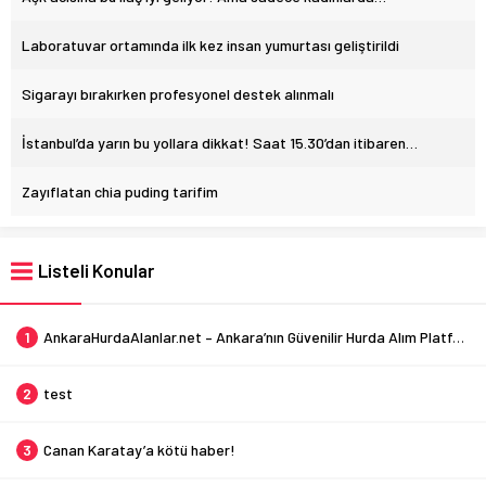
Laboratuvar ortamında ilk kez insan yumurtası geliştirildi
Sigarayı bırakırken profesyonel destek alınmalı
İstanbul’da yarın bu yollara dikkat! Saat 15.30’dan itibaren…
Zayıflatan chia puding tarifim
Listeli Konular
1
AnkaraHurdaAlanlar.net – Ankara’nın Güvenilir Hurda Alım Platformu
2
test
3
Canan Karatay’a kötü haber!