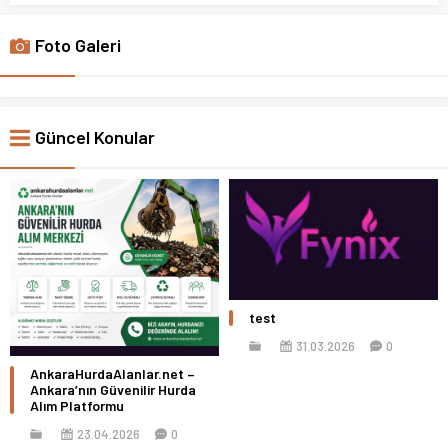
Foto Galeri
Güncel Konular
test
31.03.2026
0
AnkaraHurdaAlanlar.net –
Ankara’nın Güvenilir Hurda
Alım Platformu
23.04.2026
0