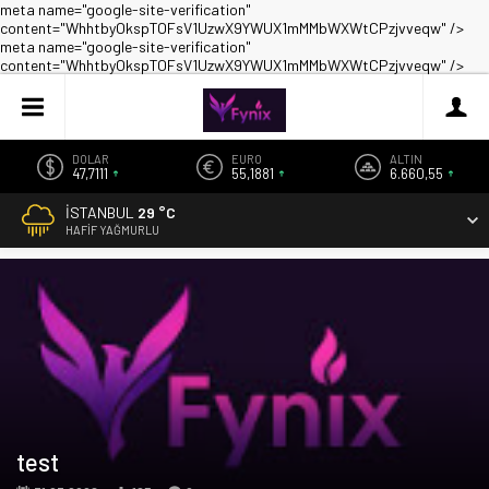
meta name="google-site-verification"
content="WhhtbyOkspTOFsV1UzwX9YWUX1mMMbWXWtCPzjvveqw" />
meta name="google-site-verification"
content="WhhtbyOkspTOFsV1UzwX9YWUX1mMMbWXWtCPzjvveqw" />
DOLAR
EURO
ALTIN
47,7111
55,1881
6.660,55
İSTANBUL
29 °C
HAFIF YAĞMURLU
test