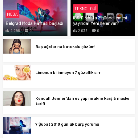
TEKNOLOJI
MODA
iOS 11.3 beta 2 güncellemesi
Belgrad Moda Haftası başladı
yayında! Yeni neler var?
2.298
0
2.033
0
Baş ağrılarına botokslu çözüm!
Limonun bilinmeyen 7 güzellik sırrı
Kendall Jenner’dan ev yapımı akne karşıtı maske
tarifi
7 Şubat 2018 günlük burç yorumu