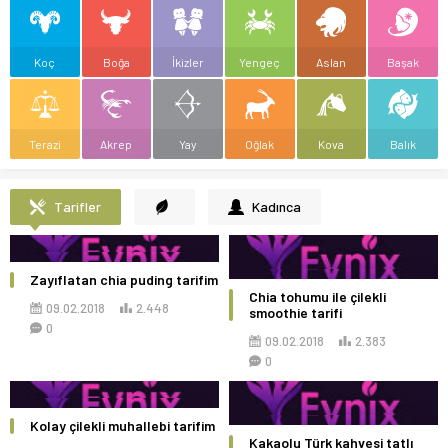
Koç
Boğa
İkizler
Yengeç
Aslan
Başak
Terazi
Akrep
Yay
Oğlak
Kova
Balık
Tarifler
Kadınca
Zayıflatan chia puding tarifim
Chia tohumu ile çilekli
09.02.2018
2.448
smoothie tarifi
0
09.02.2018
2.383
0
Kolay çilekli muhallebi tarifim
Kakaolu Türk kahvesi tatlı