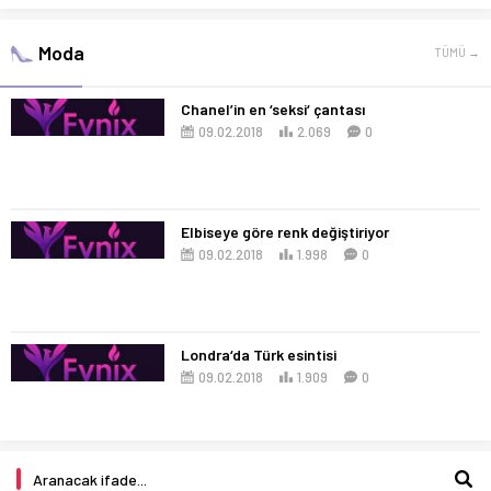
Moda
TÜMÜ →
Chanel’in en ‘seksi‘ çantası
09.02.2018
2.069
0
Elbiseye göre renk değiştiriyor
09.02.2018
1.998
0
Londra‘da Türk esintisi
09.02.2018
1.909
0