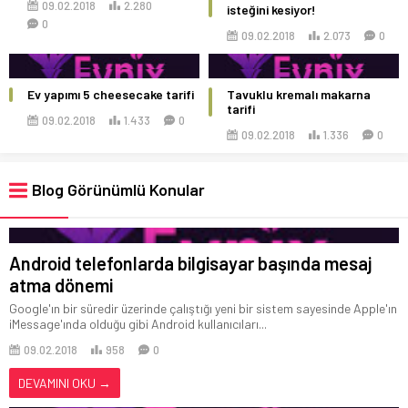
09.02.2018
2.280
isteğini kesiyor!
0
09.02.2018
2.073
0
Ev yapımı 5 cheesecake tarifi
Tavuklu kremalı makarna
tarifi
09.02.2018
1.433
0
09.02.2018
1.336
0
Blog Görünümlü Konular
Android telefonlarda bilgisayar başında mesaj
atma dönemi
Google'ın bir süredir üzerinde çalıştığı yeni bir sistem sayesinde Apple'ın
iMessage'ında olduğu gibi Android kullanıcıları...
09.02.2018
958
0
DEVAMINI OKU →