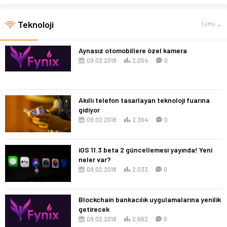
Teknoloji
TÜMÜ →
Aynasız otomobillere özel kamera
09.02.2018
2.054
0
Akıllı telefon tasarlayan teknoloji fuarına
gidiyor
09.02.2018
2.364
0
iOS 11.3 beta 2 güncellemesi yayında! Yeni
neler var?
09.02.2018
2.033
0
Blockchain bankacılık uygulamalarına yenilik
getirecek
09.02.2018
2.662
0