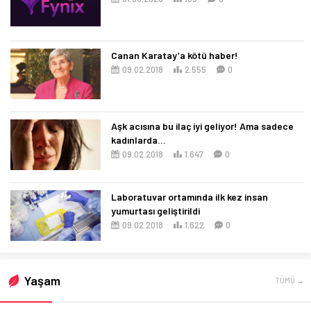
Canan Karatay’a kötü haber!
09.02.2018
2.555
0
Aşk acısına bu ilaç iyi geliyor! Ama sadece
kadınlarda…
09.02.2018
1.647
0
Laboratuvar ortamında ilk kez insan
yumurtası geliştirildi
09.02.2018
1.622
0
Yaşam
TÜMÜ →