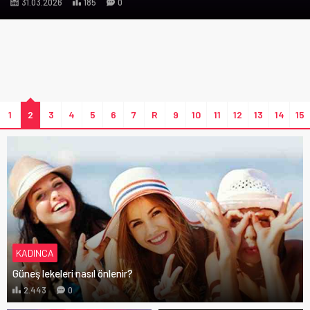
31.03.2026
185
0
1
2
3
4
5
6
7
R
9
10
11
12
13
14
15
KADINCA
Güneş lekeleri nasıl önlenir?
2.443
0