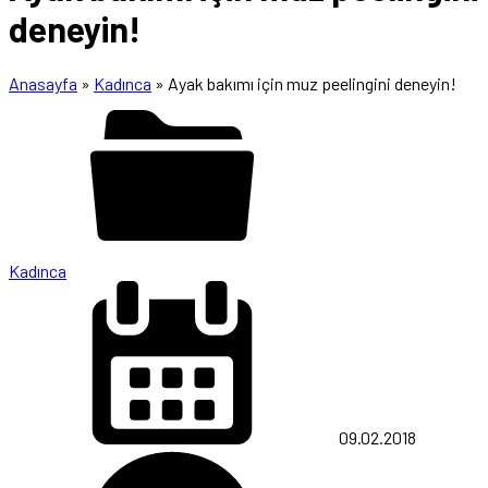
deneyin!
Anasayfa
»
Kadınca
»
Ayak bakımı için muz peelingini deneyin!
Kadınca
09.02.2018