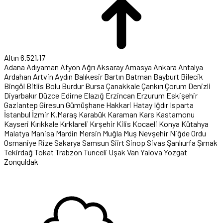
Altın
6.521,17
Adana
Adıyaman
Afyon
Ağrı
Aksaray
Amasya
Ankara
Antalya
Ardahan
Artvin
Aydın
Balıkesir
Bartın
Batman
Bayburt
Bilecik
Bingöl
Bitlis
Bolu
Burdur
Bursa
Çanakkale
Çankırı
Çorum
Denizli
Diyarbakır
Düzce
Edirne
Elazığ
Erzincan
Erzurum
Eskişehir
Gaziantep
Giresun
Gümüşhane
Hakkari
Hatay
Iğdır
Isparta
İstanbul
İzmir
K.Maraş
Karabük
Karaman
Kars
Kastamonu
Kayseri
Kırıkkale
Kırklareli
Kırşehir
Kilis
Kocaeli
Konya
Kütahya
Malatya
Manisa
Mardin
Mersin
Muğla
Muş
Nevşehir
Niğde
Ordu
Osmaniye
Rize
Sakarya
Samsun
Siirt
Sinop
Sivas
Şanlıurfa
Şırnak
Tekirdağ
Tokat
Trabzon
Tunceli
Uşak
Van
Yalova
Yozgat
Zonguldak