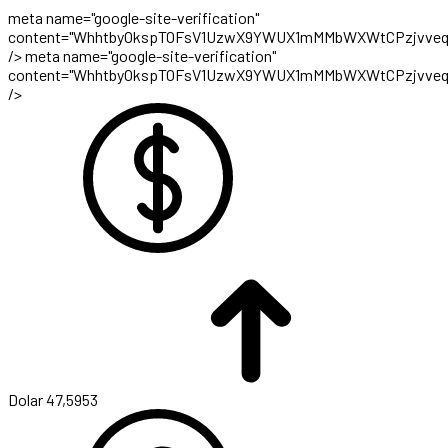
meta name="google-site-verification"
content="WhhtbyOkspTOFsV1UzwX9YWUX1mMMbWXWtCPzjvveq
/>
meta name="google-site-verification"
content="WhhtbyOkspTOFsV1UzwX9YWUX1mMMbWXWtCPzjvveq
/>
Dolar
47,5953