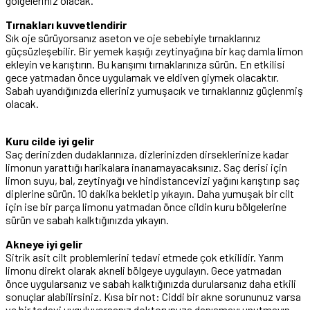
gölgeleriniz olacak.
Tırnakları kuvvetlendirir
Sık oje sürüyorsanız aseton ve oje sebebiyle tırnaklarınız
güçsüzleşebilir. Bir yemek kaşığı zeytinyağına bir kaç damla limon
ekleyin ve karıştırın. Bu karışımı tırnaklarınıza sürün. En etkilisi
gece yatmadan önce uygulamak ve eldiven giymek olacaktır.
Sabah uyandığınızda elleriniz yumuşacık ve tırnaklarınız güçlenmiş
olacak.
Kuru cilde iyi gelir
Saç derinizden dudaklarınıza, dizlerinizden dirseklerinize kadar
limonun yarattığı harikalara inanamayacaksınız. Saç derisi için
limon suyu, bal, zeytinyağı ve hindistancevizi yağını karıştırıp saç
diplerine sürün. 10 dakika bekletip yıkayın. Daha yumuşak bir cilt
için ise bir parça limonu yatmadan önce cildin kuru bölgelerine
sürün ve sabah kalktığınızda yıkayın.
Akneye iyi gelir
Sitrik asit cilt problemlerini tedavi etmede çok etkilidir. Yarım
limonu direkt olarak akneli bölgeye uygulayın. Gece yatmadan
önce uygularsanız ve sabah kalktığınızda durularsanız daha etkili
sonuçlar alabilirsiniz. Kısa bir not: Ciddi bir akne sorununuz varsa
ve bir tedavi uyguluyorsanız doktorunuza danışmayı unutmayın.