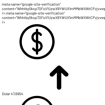
meta name="google-site-verification"
content="WhhtbyOkspTOFsV1UzwX9YWUX1mMMbWXWtCPzjvveq
/>
meta name="google-site-verification"
content="WhhtbyOkspTOFsV1UzwX9YWUX1mMMbWXWtCPzjvveq
/>
Dolar
47,6954