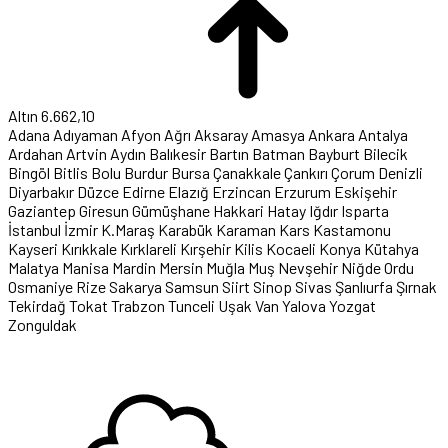
Altın
6.662,10
Adana
Adıyaman
Afyon
Ağrı
Aksaray
Amasya
Ankara
Antalya
Ardahan
Artvin
Aydın
Balıkesir
Bartın
Batman
Bayburt
Bilecik
Bingöl
Bitlis
Bolu
Burdur
Bursa
Çanakkale
Çankırı
Çorum
Denizli
Diyarbakır
Düzce
Edirne
Elazığ
Erzincan
Erzurum
Eskişehir
Gaziantep
Giresun
Gümüşhane
Hakkari
Hatay
Iğdır
Isparta
İstanbul
İzmir
K.Maraş
Karabük
Karaman
Kars
Kastamonu
Kayseri
Kırıkkale
Kırklareli
Kırşehir
Kilis
Kocaeli
Konya
Kütahya
Malatya
Manisa
Mardin
Mersin
Muğla
Muş
Nevşehir
Niğde
Ordu
Osmaniye
Rize
Sakarya
Samsun
Siirt
Sinop
Sivas
Şanlıurfa
Şırnak
Tekirdağ
Tokat
Trabzon
Tunceli
Uşak
Van
Yalova
Yozgat
Zonguldak