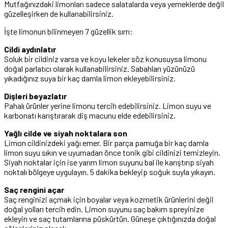
Mutfağınızdaki limonları sadece salatalarda veya yemeklerde değil
güzelleşirken de kullanabilirsiniz.
İşte limonun bilinmeyen 7 güzellik sırrı:
Cildi aydınlatır
Soluk bir cildiniz varsa ve koyu lekeler söz konusuysa limonu
doğal parlatıcı olarak kullanabilirsiniz. Sabahları yüzünüzü
yıkadığınız suya bir kaç damla limon ekleyebilirsiniz.
Dişleri beyazlatır
Pahalı ürünler yerine limonu tercih edebilirsiniz. Limon suyu ve
karbonatı karıştırarak diş macunu elde edebilirsiniz.
Yağlı cilde ve siyah noktalara son
Limon cildinizdeki yağı emer. Bir parça pamuğa bir kaç damla
limon suyu sıkın ve uyumadan önce tonik gibi cildinizi temizleyin.
Siyah noktalar için ise yarım limon suyunu bal ile karıştırıp siyah
noktalı bölgeye uygulayın. 5 dakika bekleyip soğuk suyla yıkayın.
Saç rengini açar
Saç renginizi açmak için boyalar veya kozmetik ürünlerini değil
doğal yolları tercih edin. Limon suyunu saç bakım spreyinize
ekleyin ve saç tutamlarına püskürtün. Güneşe çıktığınızda doğal