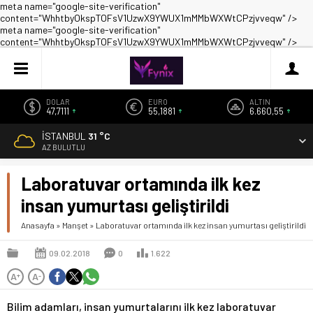
meta name="google-site-verification"
content="WhhtbyOkspTOFsV1UzwX9YWUX1mMMbWXWtCPzjvveqw" />
meta name="google-site-verification"
content="WhhtbyOkspTOFsV1UzwX9YWUX1mMMbWXWtCPzjvveqw" />
DOLAR
EURO
ALTIN
47,7111
55,1881
6.660,55
İSTANBUL
31 °C
AZ BULUTLU
Laboratuvar ortamında ilk kez
insan yumurtası geliştirildi
Anasayfa
»
Manşet
»
Laboratuvar ortamında ilk kez insan yumurtası geliştirildi
09.02.2018
0
1.622
A
A
+
-
Bilim adamları, insan yumurtalarını ilk kez laboratuvar