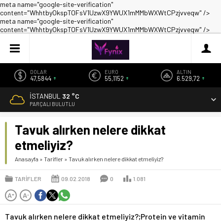
meta name="google-site-verification"
content="WhhtbyOkspTOFsV1UzwX9YWUX1mMMbWXWtCPzjvveqw" />
meta name="google-site-verification"
content="WhhtbyOkspTOFsV1UzwX9YWUX1mMMbWXWtCPzjvveqw" />
DOLAR
EURO
ALTIN
47,5844
55,1152
6.529,72
İSTANBUL
32 °C
PARÇALI BULUTLU
Tavuk alırken nelere dikkat
etmeliyiz?
Anasayfa
»
Tarifler
»
Tavuk alırken nelere dikkat etmeliyiz?
TARIFLER
09.02.2018
0
1.081
A
A
+
-
Tavuk alırken nelere dikkat etmeliyiz?;Protein ve vitamin