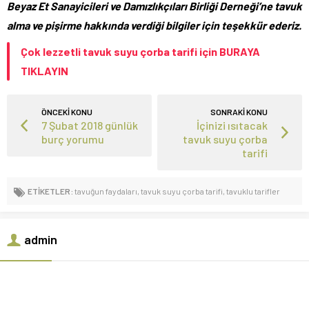
Beyaz Et Sanayicileri ve Damızlıkçıları Birliği Derneği’ne tavuk
alma ve pişirme hakkında verdiği bilgiler için teşekkür ederiz.
Çok lezzetli tavuk suyu çorba tarifi için BURAYA
TIKLAYIN
ÖNCEKİ KONU
SONRAKİ KONU
7 Şubat 2018 günlük
İçinizi ısıtacak
burç yorumu
tavuk suyu çorba
tarifi
ETİKETLER:
tavuğun faydaları
,
tavuk suyu çorba tarifi
,
tavuklu tarifler
admin