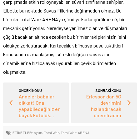
çarpışmada etkin rol oynayabilen süvari sınıflarına sahipler.
Elbette bu noktada Savaş Fillerine değinmeden olmaz. Bu
birimler Total War: ARENA’ya şimdiye kadar görülmemiş bir
mekanik getiriyorlar. Neredeyse yenilmez olan ve düşmanları
güçlü bacakları altında ezebilen bu birimler rakiplerinizin işini
oldukça zorlaştıracak. Kartacalılar, bilhassa pusu taktikleri
konusunda uzmanlaşmış, sürekli değişen savaş alanı
dinamiklerine hızlıca ayak uydurabilen çevik birimlerden
oluşmakta.
ÖNCEKİ KONU
SONRAKİ KONU
Anneler babalar
Ericsson’dan 5G
dikkat! Ona
devrimini
yapabileceğiniz en
hızlandıracak
büyük kötülük…
önemli adım
ETİKETLER:
oyun
,
Total War
,
Total War: ARENA