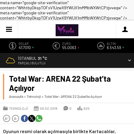
meta name="google-site-verification"
content="WhhtbyOkspTOFsV1UzwX9YWUX1mMMbWXWtCPzjvveqw" />
meta name="google-site-verification"
content="WhhtbyOkspTOFsV1UzwX9YWUX1mMMbWXWtCPzjvveqw" />
DOLAR
EURO
ALTIN
47,7010
55,0063
6.543,59
İSTANBUL
31 °C
PARÇALI BULUTLU
Total War: ARENA 22 Şubat’ta
Açılıyor
Anasayfa
»
Teknoloji
»
Total War: ARENA 22 Şubat’ta Açılıyor
TEKNOLOJI
09.02.2018
0
925
A
A
+
-
Oyunun resmi olarak açılmasıyla birlikte Kartacalılar,