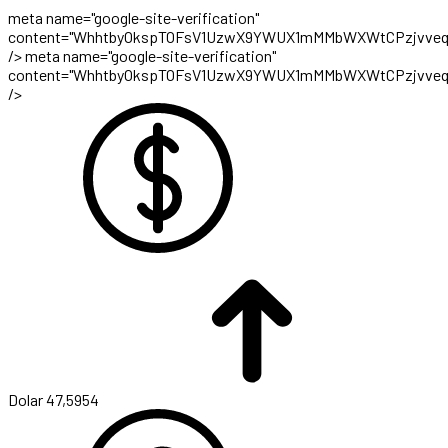
meta name="google-site-verification"
content="WhhtbyOkspTOFsV1UzwX9YWUX1mMMbWXWtCPzjvveq
/>
meta name="google-site-verification"
content="WhhtbyOkspTOFsV1UzwX9YWUX1mMMbWXWtCPzjvveq
/>
Dolar
47,5954