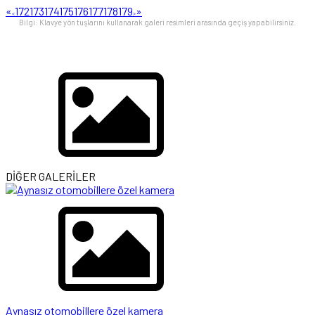
«
172
173
174
175
176
177
178
179
»
<
>
Bilgi: Klavye yön tuşlarını kullanarak galeri resimleri arasında geçiş yapabilirsiniz.
DİĞER GALERİLER
Aynasız otomobillere özel kamera