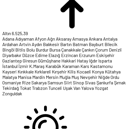
Altın
6.525,39
Adana
Adıyaman
Afyon
Ağrı
Aksaray
Amasya
Ankara
Antalya
Ardahan
Artvin
Aydın
Balıkesir
Bartın
Batman
Bayburt
Bilecik
Bingöl
Bitlis
Bolu
Burdur
Bursa
Çanakkale
Çankırı
Çorum
Denizli
Diyarbakır
Düzce
Edirne
Elazığ
Erzincan
Erzurum
Eskişehir
Gaziantep
Giresun
Gümüşhane
Hakkari
Hatay
Iğdır
Isparta
İstanbul
İzmir
K.Maraş
Karabük
Karaman
Kars
Kastamonu
Kayseri
Kırıkkale
Kırklareli
Kırşehir
Kilis
Kocaeli
Konya
Kütahya
Malatya
Manisa
Mardin
Mersin
Muğla
Muş
Nevşehir
Niğde
Ordu
Osmaniye
Rize
Sakarya
Samsun
Siirt
Sinop
Sivas
Şanlıurfa
Şırnak
Tekirdağ
Tokat
Trabzon
Tunceli
Uşak
Van
Yalova
Yozgat
Zonguldak