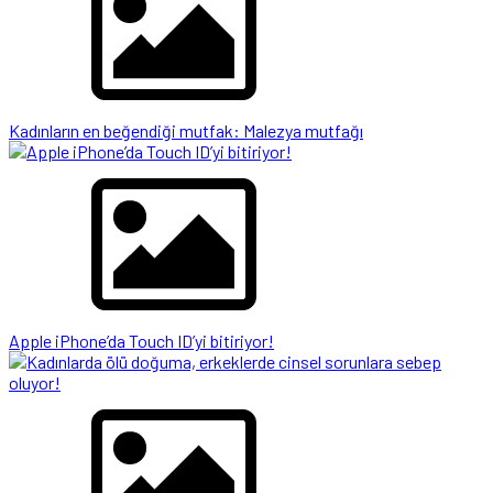
Kadınların en beğendiği mutfak: Malezya mutfağı
Apple iPhone’da Touch ID’yi bitiriyor!