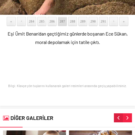
«
284
285
286
287
288
289
290
291
»
<
>
Eşi Ümit Benan’dan geçtiğimiz günlerde boşanan Ece Sükan,
moral depolamak için tatile çıktı.
Bilgi: Klavye yön tuşlarını kullanarak galeri resimleri arasında geçiş yapabilirsiniz.
DİĞER GALERİLER