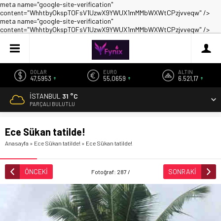
meta name="google-site-verification"
content="WhhtbyOkspTOFsV1UzwX9YWUX1mMMbWXWtCPzjvveqw" />
meta name="google-site-verification"
content="WhhtbyOkspTOFsV1UzwX9YWUX1mMMbWXWtCPzjvveqw" />
DOLAR
EURO
ALTIN
47,5953
55,0659
6.521,17
İSTANBUL
31 °C
PARÇALI BULUTLU
Ece Sükan tatilde!
Anasayfa
»
Ece Sükan tatilde!
»
Ece Sükan tatilde!
ÖNCEKİ
SONRAKİ
Fotoğraf: 287 /
499