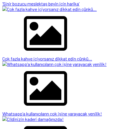
‘Sinir bozucu meslektaş beyin için harika’
Çok fazla kahve içiyorsanız dikkat edin çünkü…
Whatsapp’a kullanıcıların çok işine yarayacak yenilik!