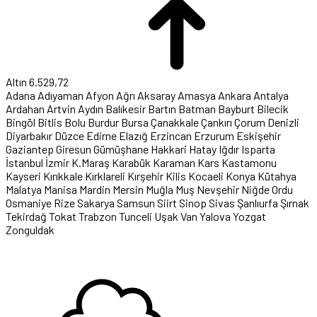
Altın
6.529,72
Adana
Adıyaman
Afyon
Ağrı
Aksaray
Amasya
Ankara
Antalya
Ardahan
Artvin
Aydın
Balıkesir
Bartın
Batman
Bayburt
Bilecik
Bingöl
Bitlis
Bolu
Burdur
Bursa
Çanakkale
Çankırı
Çorum
Denizli
Diyarbakır
Düzce
Edirne
Elazığ
Erzincan
Erzurum
Eskişehir
Gaziantep
Giresun
Gümüşhane
Hakkari
Hatay
Iğdır
Isparta
İstanbul
İzmir
K.Maraş
Karabük
Karaman
Kars
Kastamonu
Kayseri
Kırıkkale
Kırklareli
Kırşehir
Kilis
Kocaeli
Konya
Kütahya
Malatya
Manisa
Mardin
Mersin
Muğla
Muş
Nevşehir
Niğde
Ordu
Osmaniye
Rize
Sakarya
Samsun
Siirt
Sinop
Sivas
Şanlıurfa
Şırnak
Tekirdağ
Tokat
Trabzon
Tunceli
Uşak
Van
Yalova
Yozgat
Zonguldak