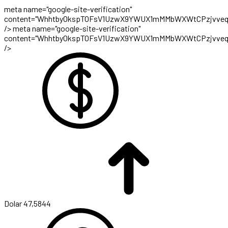
meta name="google-site-verification"
content="WhhtbyOkspTOFsV1UzwX9YWUX1mMMbWXWtCPzjvveq
/>
meta name="google-site-verification"
content="WhhtbyOkspTOFsV1UzwX9YWUX1mMMbWXWtCPzjvveq
/>
Dolar
47,5844