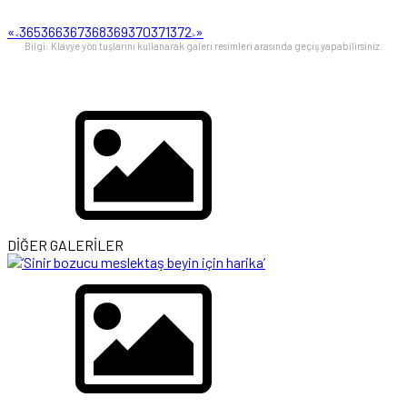
«
365
366
367
368
369
370
371
372
»
<
>
Bilgi: Klavye yön tuşlarını kullanarak galeri resimleri arasında geçiş yapabilirsiniz.
DİĞER GALERİLER