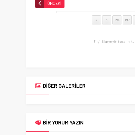
ÖNCEKİ
«
196
197
<
Bilgi: Klavye yön tuşlarını ku
DİĞER GALERİLER
BİR YORUM YAZIN