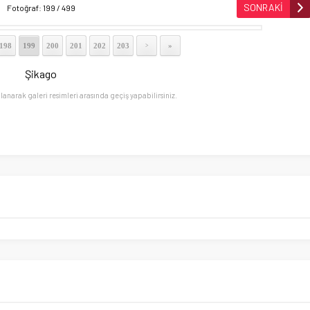
SONRAKİ
Fotoğraf: 199 / 499
198
199
200
201
202
203
»
>
Şikago
llanarak galeri resimleri arasında geçiş yapabilirsiniz.