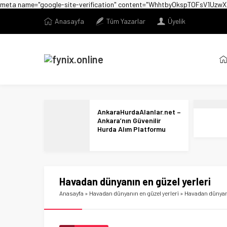
meta name="google-site-verification" content="WhhtbyOkspTOFsV1U
Anasayfa
Tüm Yazarlar
Üyelik
AnkaraHurdaAlanlar.net –
Ankara’nın Güvenilir
Hurda Alım Platformu
Havadan dünyanın en güzel yerleri
Anasayfa
»
Havadan dünyanın en güzel yerleri
»
Havadan dünyanı