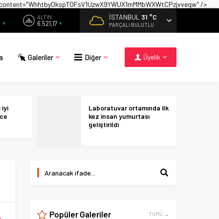
on" content="WhhtbyOkspTOFsV1UzwX9YWUX1mMMbWXWtCPzjvveqw" />
İSTANBUL
31 °C
ALTIN
9
6.521,17
PARÇALI BULUTLU
a
Galeriler
Diğer
Üyelik
iyi
Laboratuvar ortamında ilk
ece
kez insan yumurtası
geliştirildi
Popüler Galeriler
TÜMÜ →