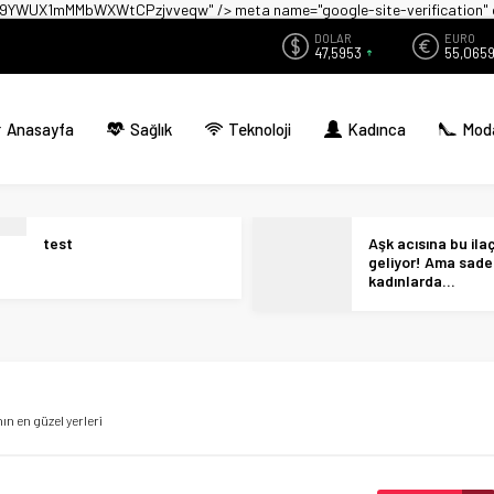
zwX9YWUX1mMMbWXWtCPzjvveqw" />
meta name="google-site-verificati
DOLAR
EURO
47,5953
55,065
Anasayfa
Sağlık
Teknoloji
Kadınca
Mod
test
Aşk acısına bu ilaç 
geliyor! Ama sad
kadınlarda…
n en güzel yerleri