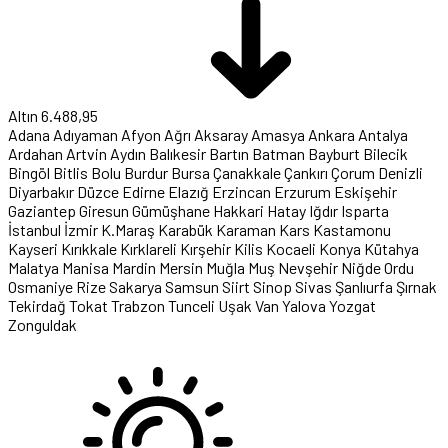
Altın
6.488,95
Adana
Adıyaman
Afyon
Ağrı
Aksaray
Amasya
Ankara
Antalya
Ardahan
Artvin
Aydın
Balıkesir
Bartın
Batman
Bayburt
Bilecik
Bingöl
Bitlis
Bolu
Burdur
Bursa
Çanakkale
Çankırı
Çorum
Denizli
Diyarbakır
Düzce
Edirne
Elazığ
Erzincan
Erzurum
Eskişehir
Gaziantep
Giresun
Gümüşhane
Hakkari
Hatay
Iğdır
Isparta
İstanbul
İzmir
K.Maraş
Karabük
Karaman
Kars
Kastamonu
Kayseri
Kırıkkale
Kırklareli
Kırşehir
Kilis
Kocaeli
Konya
Kütahya
Malatya
Manisa
Mardin
Mersin
Muğla
Muş
Nevşehir
Niğde
Ordu
Osmaniye
Rize
Sakarya
Samsun
Siirt
Sinop
Sivas
Şanlıurfa
Şırnak
Tekirdağ
Tokat
Trabzon
Tunceli
Uşak
Van
Yalova
Yozgat
Zonguldak