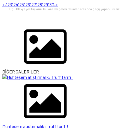
«
123
124
125
126
127
128
129
130
»
<
>
Bilgi: Klavye yön tuşlarını kullanarak galeri resimleri arasında geçiş yapabilirsiniz.
DİĞER GALERİLER
Muhteşem atıştırmalık: Truff tarifi!