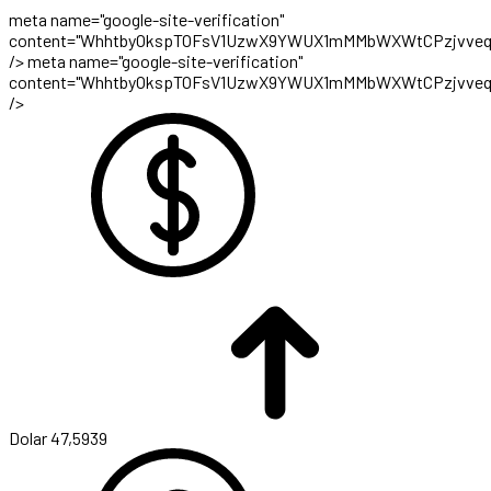
meta name="google-site-verification"
content="WhhtbyOkspTOFsV1UzwX9YWUX1mMMbWXWtCPzjvveq
/>
meta name="google-site-verification"
content="WhhtbyOkspTOFsV1UzwX9YWUX1mMMbWXWtCPzjvveq
/>
Dolar
47,5939