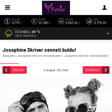
DOLAR
EURO
ALTIN
BİST
47,7111
55,1881
6.660,55
13.779,39
İSTANBUL
29 °C
HAFIF YAĞMURLU
Josephine Skriver cenneti buldu!
Anasayfa
»
Josephine Skriver cenneti buldu!
»
Josephine Skriver cenneti buldu!
ÖNCEKİ
SONRAKİ
Fotoğraf: 313 / 500