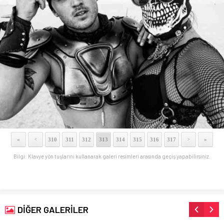
«
310
311
312
313
314
315
316
317
»
<
>
Bilgi: Klavye yön tuşlarını kullanarak galeri resimleri arasında geçiş yapabilirsiniz.
DİĞER GALERİLER