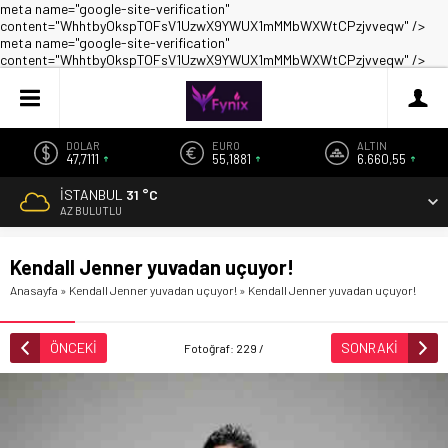
meta name="google-site-verification"
content="WhhtbyOkspTOFsV1UzwX9YWUX1mMMbWXWtCPzjvveqw" />
meta name="google-site-verification"
content="WhhtbyOkspTOFsV1UzwX9YWUX1mMMbWXWtCPzjvveqw" />
DOLAR
EURO
ALTIN
47,7111
55,1881
6.660,55
İSTANBUL
31 °C
AZ BULUTLU
Kendall Jenner yuvadan uçuyor!
Anasayfa
»
Kendall Jenner yuvadan uçuyor!
»
Kendall Jenner yuvadan uçuyor!
ÖNCEKİ
SONRAKİ
Fotoğraf: 229 /
499