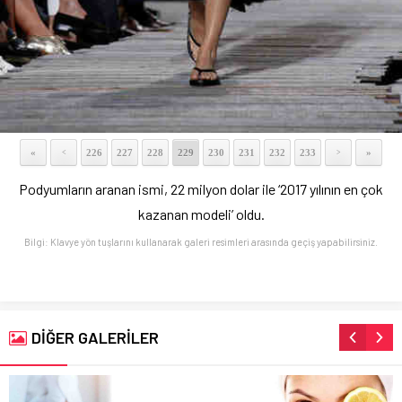
«
226
227
228
229
230
231
232
233
»
<
>
Podyumların aranan ismi, 22 milyon dolar ile ‘2017 yılının en çok
kazanan modeli’ oldu.
Bilgi: Klavye yön tuşlarını kullanarak galeri resimleri arasında geçiş yapabilirsiniz.
DİĞER GALERİLER