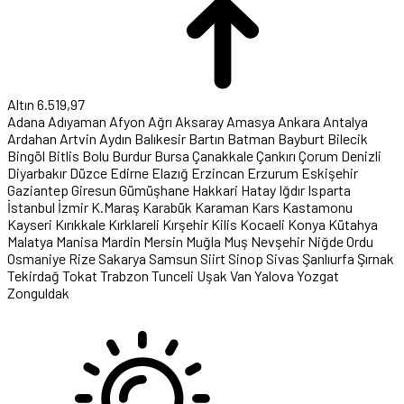
Altın
6.519,97
Adana
Adıyaman
Afyon
Ağrı
Aksaray
Amasya
Ankara
Antalya
Ardahan
Artvin
Aydın
Balıkesir
Bartın
Batman
Bayburt
Bilecik
Bingöl
Bitlis
Bolu
Burdur
Bursa
Çanakkale
Çankırı
Çorum
Denizli
Diyarbakır
Düzce
Edirne
Elazığ
Erzincan
Erzurum
Eskişehir
Gaziantep
Giresun
Gümüşhane
Hakkari
Hatay
Iğdır
Isparta
İstanbul
İzmir
K.Maraş
Karabük
Karaman
Kars
Kastamonu
Kayseri
Kırıkkale
Kırklareli
Kırşehir
Kilis
Kocaeli
Konya
Kütahya
Malatya
Manisa
Mardin
Mersin
Muğla
Muş
Nevşehir
Niğde
Ordu
Osmaniye
Rize
Sakarya
Samsun
Siirt
Sinop
Sivas
Şanlıurfa
Şırnak
Tekirdağ
Tokat
Trabzon
Tunceli
Uşak
Van
Yalova
Yozgat
Zonguldak