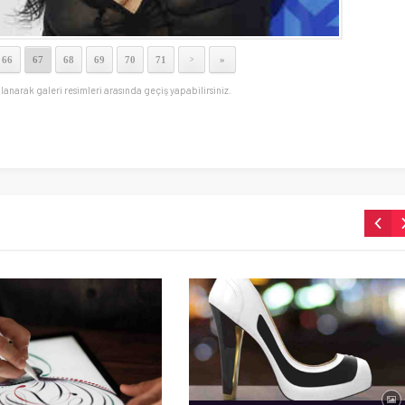
66
67
68
69
70
71
»
>
llanarak galeri resimleri arasında geçiş yapabilirsiniz.