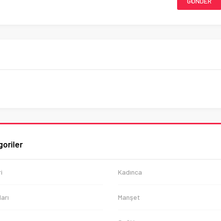
oriler
i
Kadınca
arı
Manşet