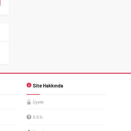
Site Hakkında
Üyelik
S.S.S.