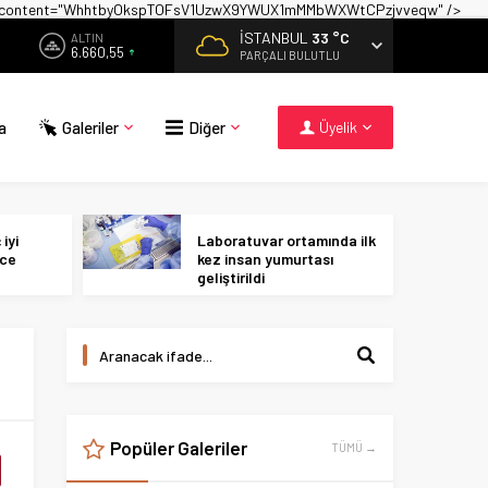
on" content="WhhtbyOkspTOFsV1UzwX9YWUX1mMMbWXWtCPzjvveqw" />
İSTANBUL
33 °C
ALTIN
6.660,55
PARÇALI BULUTLU
a
Galeriler
Diğer
Üyelik
iyi
Laboratuvar ortamında ilk
ece
kez insan yumurtası
geliştirildi
Popüler Galeriler
TÜMÜ →