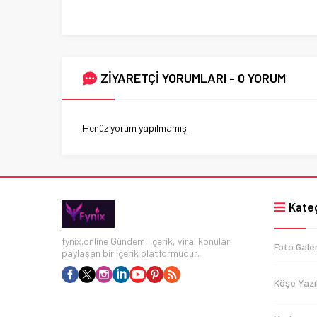
ZİYARETÇİ YORUMLARI - 0 YORUM
Henüz yorum yapılmamış.
Kateg
fynix.online Gündem, içerik, viral konuları
Foto Galer
paylaşan bir içerik platformudur.
Köşe Yazıl