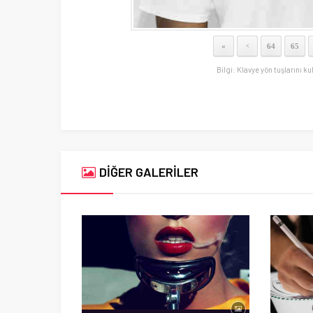
«
64
65
<
Bilgi: Klavye yön tuşlarını ku
DİĞER GALERİLER