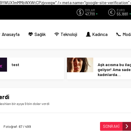
zwX9YWUX1mMMbWXWtCPzjvveqw" />
meta name="google-site-verificati
DOLAR
EURO
47,7111
55,1881
Anasayfa
Sağlık
Teknoloji
Kadınca
Mod
test
Aşk acısına bu ilaç 
geliyor! Ama sad
kadınlarda…
erdi
ashian bir ayıya 9 bin dolar verdi
SONRAKİ
Fotoğraf: 67 / 499