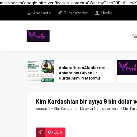
meta name="google-site-verification" content="WhhtbyOkspTOFsV1U
Anasayfa
Tüm Yazarlar
Üyelik
AnkaraHurdaAlanlar.net –
Ankara’nın Güvenilir
Hurda Alım Platformu
Kim Kardashian bir ayıya 9 bin dolar v
Anasayfa
»
Kim Kardashian bir ayıya 9 bin dolar verdi
»
Kim Kard
ÖNCEKİ