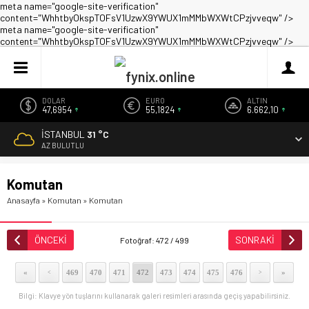
meta name="google-site-verification"
content="WhhtbyOkspTOFsV1UzwX9YWUX1mMMbWXWtCPzjvveqw" />
meta name="google-site-verification"
content="WhhtbyOkspTOFsV1UzwX9YWUX1mMMbWXWtCPzjvveqw" />
DOLAR
EURO
ALTIN
47,6954
55,1824
6.662,10
İSTANBUL
31 °C
AZ BULUTLU
Komutan
Anasayfa
»
Komutan
»
Komutan
ÖNCEKİ
SONRAKİ
Fotoğraf: 472 / 499
«
469
470
471
472
473
474
475
476
»
<
>
Bilgi: Klavye yön tuşlarını kullanarak galeri resimleri arasında geçiş yapabilirsiniz.