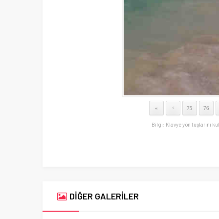
«
75
76
<
Bilgi: Klavye yön tuşlarını ku
DİĞER GALERİLER