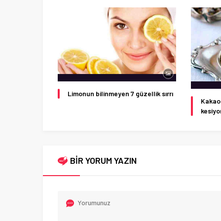
Limonun bilinmeyen 7 güzellik sırrı
Kakaol
kesiyo
BİR YORUM YAZIN