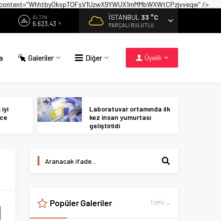
on" content="WhhtbyOkspTOFsV1UzwX9YWUX1mMMbWXWtCPzjvveqw" />
İSTANBUL
33 °C
ALTIN
6.623,43
PARÇALI BULUTLU
a
Galeriler
Diğer
Üyelik
iyi
Laboratuvar ortamında ilk
ece
kez insan yumurtası
geliştirildi
Popüler Galeriler
TÜMÜ →