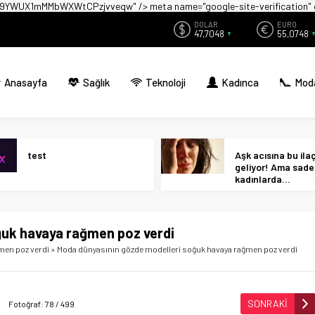
zwX9YWUX1mMMbWXWtCPzjvveqw" />
meta name="google-site-verificati
DOLAR
EURO
47,7048
55,0748
Anasayfa
Sağlık
Teknoloji
Kadınca
Mod
test
Aşk acısına bu ilaç 
geliyor! Ama sad
kadınlarda…
ğuk havaya rağmen poz verdi
men poz verdi
»
Moda dünyasının gözde modelleri soğuk havaya rağmen poz verdi
SONRAKİ
Fotoğraf: 78 / 499