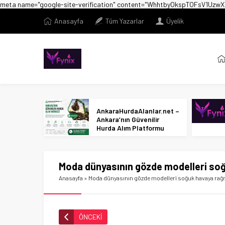
meta name="google-site-verification" content="WhhtbyOkspTOFsV1U
Anasayfa
Tüm Yazarlar
Üyelik
AnkaraHurdaAlanlar.net –
Ankara’nın Güvenilir
Hurda Alım Platformu
Moda dünyasının gözde modelleri so
Anasayfa
»
Moda dünyasının gözde modelleri soğuk havaya rağ
ÖNCEKİ