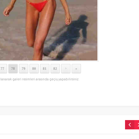
77
78
79
80
81
82
»
>
llanarak galeri resimleri arasında geçiş yapabilirsiniz.