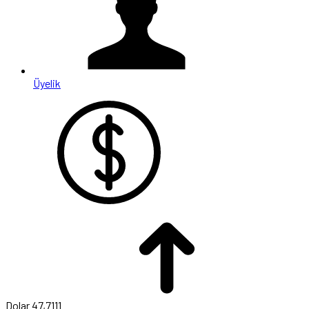
Üyelik
Dolar
47,7111