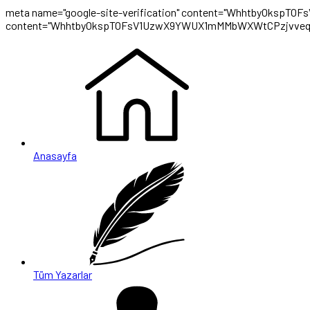
meta name="google-site-verification" content="WhhtbyOksp
content="WhhtbyOkspTOFsV1UzwX9YWUX1mMMbWXWtCPzjvveq
Anasayfa
Tüm Yazarlar