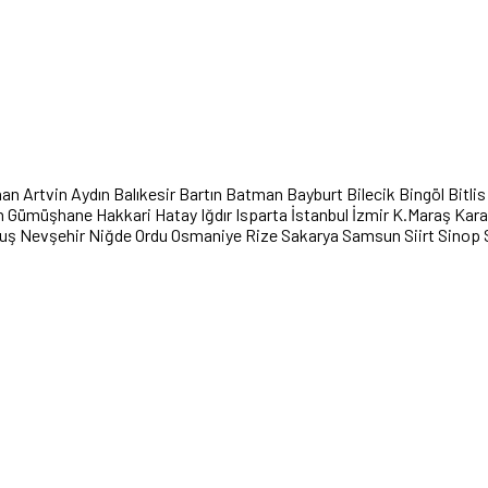
han
Artvin
Aydın
Balıkesir
Bartın
Batman
Bayburt
Bilecik
Bingöl
Bitlis
n
Gümüşhane
Hakkari
Hatay
Iğdır
Isparta
İstanbul
İzmir
K.Maraş
Kar
uş
Nevşehir
Niğde
Ordu
Osmaniye
Rize
Sakarya
Samsun
Siirt
Sinop