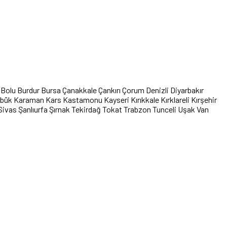
Bolu
Burdur
Bursa
Çanakkale
Çankırı
Çorum
Denizli
Diyarbakır
abük
Karaman
Kars
Kastamonu
Kayseri
Kırıkkale
Kırklareli
Kırşehir
Sivas
Şanlıurfa
Şırnak
Tekirdağ
Tokat
Trabzon
Tunceli
Uşak
Van