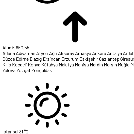
Altın
6.660,55
Adana
Adıyaman
Afyon
Ağrı
Aksaray
Amasya
Ankara
Antalya
Arda
Düzce
Edirne
Elazığ
Erzincan
Erzurum
Eskişehir
Gaziantep
Giresu
Kilis
Kocaeli
Konya
Kütahya
Malatya
Manisa
Mardin
Mersin
Muğla
M
Yalova
Yozgat
Zonguldak
İstanbul
31 °C