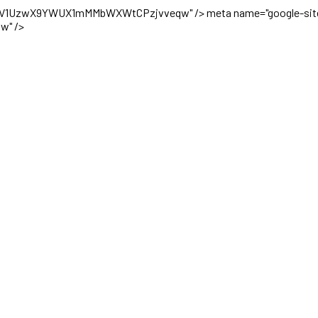
TOFsV1UzwX9YWUX1mMMbWXWtCPzjvveqw" />
meta name="google-site
w" />