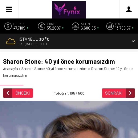
DOLAR
EURO
ALTIN
BİST
47,7189
55,2097
6.680,93
13.795,57
İSTANBUL
30 °C
PARÇALI BULUTLU
Sharon Stone: 40 yıl önce korumasızdım
Anasayfa
»
Sharon Stone: 40 yıl önce korumasızdım
»
Sharon Stone: 40 yıl önce
korumasızdım
ÖNCEKİ
SONRAKİ
Fotoğraf: 105 / 500