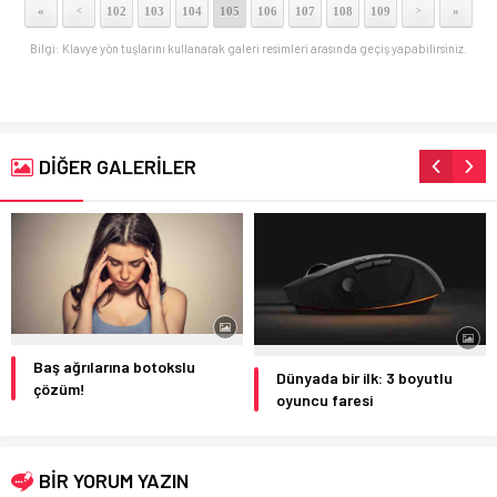
«
102
103
104
105
106
107
108
109
»
<
>
Bilgi: Klavye yön tuşlarını kullanarak galeri resimleri arasında geçiş yapabilirsiniz.
DİĞER GALERİLER
Baş ağrılarına botokslu
Dünyada bir ilk: 3 boyutlu
çözüm!
oyuncu faresi
BİR YORUM YAZIN