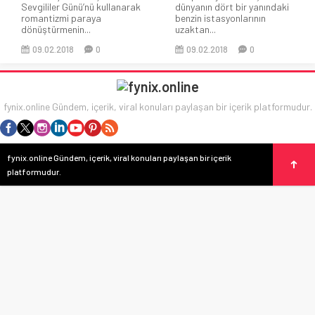
Sevgililer Günü’nü kullanarak
dünyanın dört bir yanındaki
romantizmi paraya
benzin istasyonlarının
dönüştürmenin...
uzaktan...
09.02.2018
0
09.02.2018
0
fynix.online Gündem, içerik, viral konuları paylaşan bir içerik platformudur.
fynix.online Gündem, içerik, viral konuları paylaşan bir içerik
platformudur.