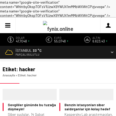
meta name="google-site-verification"
content="WhhtbyOkspTOFsV1UzwX9YWUX1mMMbWXWtCPzjvveqw" />
meta name="google-site-verification"
content="WhhtbyOkspTOFsV1UzwX9YWUX1mMMbWXWtCPzjvveqw" />
DOLAR
EURO
ALTIN
47,7048
55,0748
6.623,43
İSTANBUL
33 °C
PARÇALI BULUTLU
Etiket:
hacker
Anasayfa
»
Etiket: hacker
Sevgililer gününde bu tuzağa
Benzin istasyonları siber
düşmeyin!
saldırganlar için kolay hedef
Siber suçlular, 14 Şubat
Kaspersky Lab araştırmacıları,