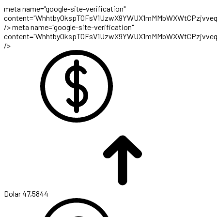
meta name="google-site-verification"
content="WhhtbyOkspTOFsV1UzwX9YWUX1mMMbWXWtCPzjvveq
/>
meta name="google-site-verification"
content="WhhtbyOkspTOFsV1UzwX9YWUX1mMMbWXWtCPzjvveq
/>
Dolar
47,5844