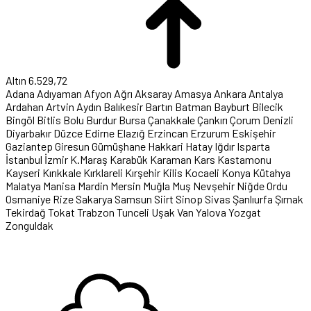
Altın
6.529,72
Adana
Adıyaman
Afyon
Ağrı
Aksaray
Amasya
Ankara
Antalya
Ardahan
Artvin
Aydın
Balıkesir
Bartın
Batman
Bayburt
Bilecik
Bingöl
Bitlis
Bolu
Burdur
Bursa
Çanakkale
Çankırı
Çorum
Denizli
Diyarbakır
Düzce
Edirne
Elazığ
Erzincan
Erzurum
Eskişehir
Gaziantep
Giresun
Gümüşhane
Hakkari
Hatay
Iğdır
Isparta
İstanbul
İzmir
K.Maraş
Karabük
Karaman
Kars
Kastamonu
Kayseri
Kırıkkale
Kırklareli
Kırşehir
Kilis
Kocaeli
Konya
Kütahya
Malatya
Manisa
Mardin
Mersin
Muğla
Muş
Nevşehir
Niğde
Ordu
Osmaniye
Rize
Sakarya
Samsun
Siirt
Sinop
Sivas
Şanlıurfa
Şırnak
Tekirdağ
Tokat
Trabzon
Tunceli
Uşak
Van
Yalova
Yozgat
Zonguldak