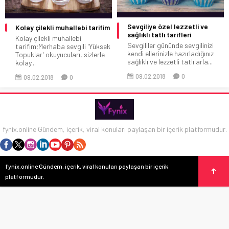
Sevgiliye özel lezzetli ve
Kolay çilekli muhallebi tarifim
sağlıklı tatlı tarifleri
Kolay çilekli muhallebi
Sevgililer gününde sevgilinizi
tarifim;Merhaba sevgili 'Yüksek
kendi ellerinizle hazırladığınız
Topuklar' okuyucuları, sizlerle
sağlıklı ve lezzetli tatlılarla...
kolay...
09.02.2018
0
09.02.2018
0
fynix.online Gündem, içerik, viral konuları paylaşan bir içerik platformudur.
fynix.online Gündem, içerik, viral konuları paylaşan bir içerik
platformudur.