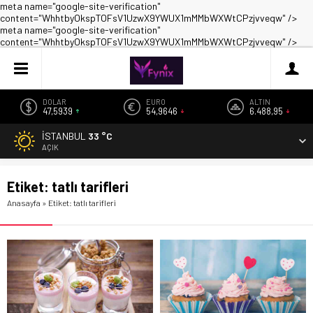
meta name="google-site-verification"
content="WhhtbyOkspTOFsV1UzwX9YWUX1mMMbWXWtCPzjvveqw" />
meta name="google-site-verification"
content="WhhtbyOkspTOFsV1UzwX9YWUX1mMMbWXWtCPzjvveqw" />
DOLAR
EURO
ALTIN
47,5939
54,9646
6.488,95
İSTANBUL
33 °C
AÇIK
Etiket:
tatlı tarifleri
Anasayfa
»
Etiket: tatlı tarifleri