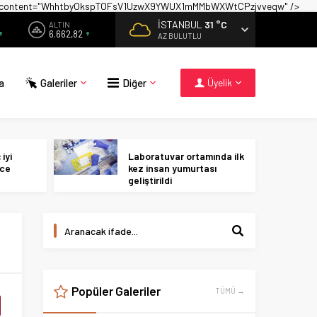
on" content="WhhtbyOkspTOFsV1UzwX9YWUX1mMMbWXWtCPzjvveqw" />
İSTANBUL
31 °C
ALTIN
6.662,82
AZ BULUTLU
a
Galeriler
Diğer
Üyelik
iyi
Laboratuvar ortamında ilk
ece
kez insan yumurtası
geliştirildi
Popüler Galeriler
TÜMÜ →