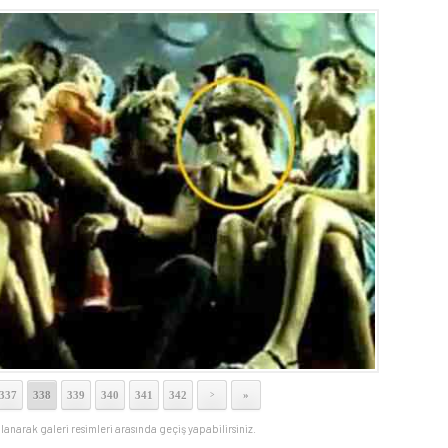
337
338
339
340
341
342
»
>
llanarak galeri resimleri arasında geçiş yapabilirsiniz.