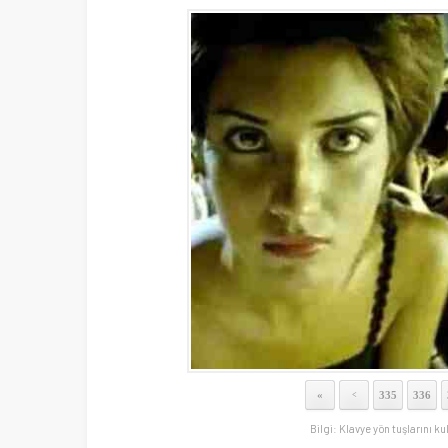
«
335
336
<
Bilgi: Klavye yön tuşlarını ku