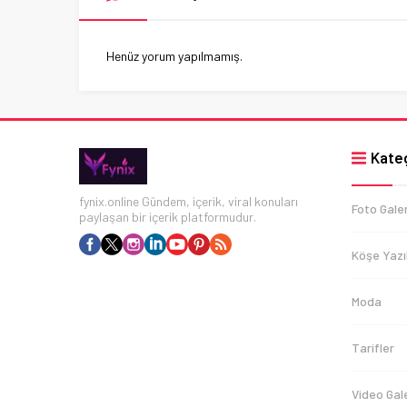
Henüz yorum yapılmamış.
Kateg
fynix.online Gündem, içerik, viral konuları
Foto Galer
paylaşan bir içerik platformudur.
Köşe Yazıl
Moda
Tarifler
Video Gale