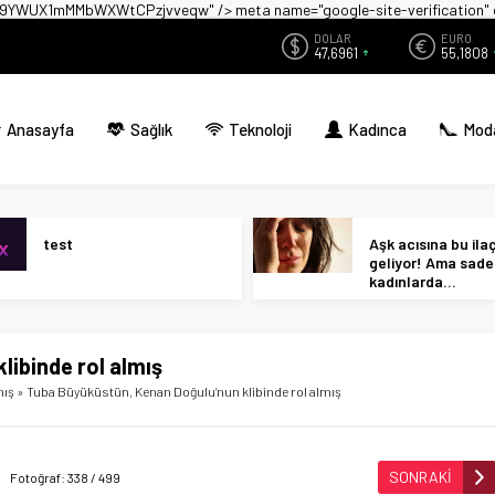
zwX9YWUX1mMMbWXWtCPzjvveqw" />
meta name="google-site-verificati
DOLAR
EURO
47,6961
55,1808
Anasayfa
Sağlık
Teknoloji
Kadınca
Mod
test
Aşk acısına bu ilaç 
geliyor! Ama sad
kadınlarda…
ibinde rol almış
mış
»
Tuba Büyüküstün, Kenan Doğulu’nun klibinde rol almış
SONRAKİ
Fotoğraf: 338 / 499