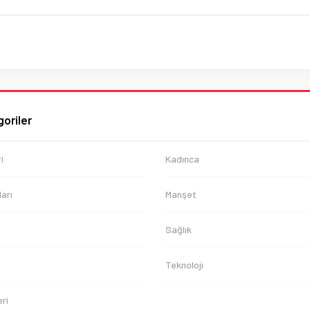
oriler
i
Kadınca
arı
Manşet
Sağlık
Teknoloji
ri