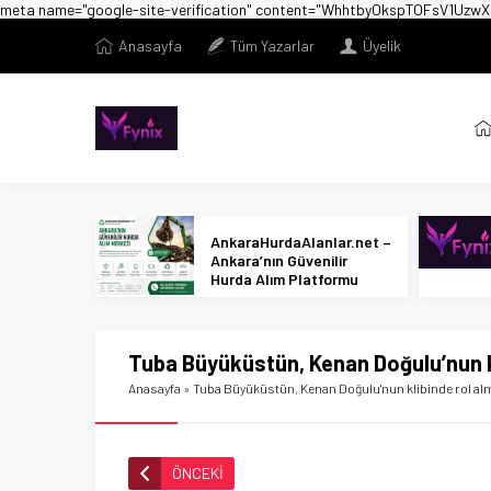
meta name="google-site-verification" content="WhhtbyOkspTOFsV1U
Anasayfa
Tüm Yazarlar
Üyelik
AnkaraHurdaAlanlar.net –
Ankara’nın Güvenilir
Hurda Alım Platformu
Tuba Büyüküstün, Kenan Doğulu’nun kl
Anasayfa
»
Tuba Büyüküstün, Kenan Doğulu'nun klibinde rol al
ÖNCEKİ