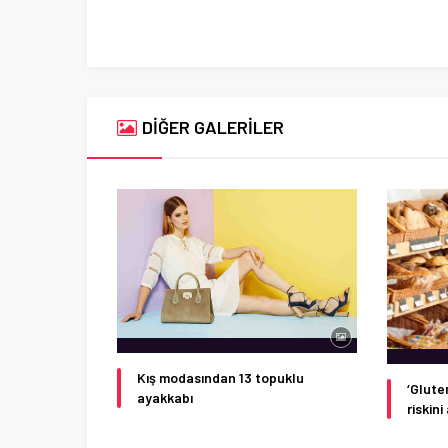
DİĞER GALERİLER
Kış modasından 13 topuklu
‘Glute
ayakkabı
riskini