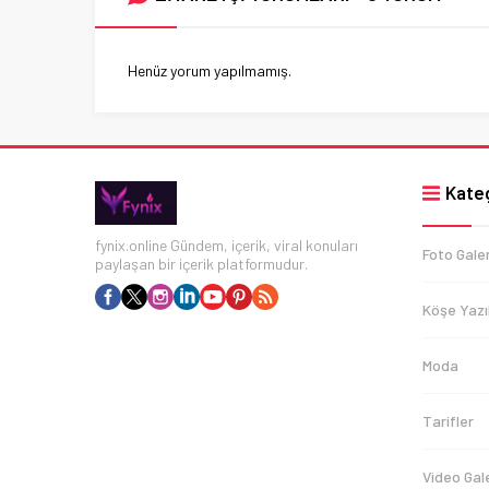
Henüz yorum yapılmamış.
Kateg
fynix.online Gündem, içerik, viral konuları
Foto Galer
paylaşan bir içerik platformudur.
Köşe Yazıl
Moda
Tarifler
Video Gale