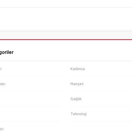
oriler
i
Kadınca
arı
Manşet
Sağlık
Teknoloji
ri