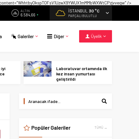
on" content="WhhtbyOkspTOFsV1UzwX9YWUX1mMMbWXWtCPzjvveqw" />
İSTANBUL
30 °C
ALTIN
6.584,66
PARÇALI BULUTLU
a
Galeriler
Diğer
Üyelik
iyi
Laboratuvar ortamında ilk
ece
kez insan yumurtası
geliştirildi
Popüler Galeriler
TÜMÜ →