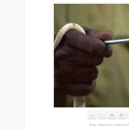
«
11
12
<
Bilgi: Klavye yön tuşlarını ku