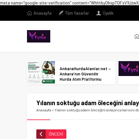
meta name="google-site-verification" content="WhhtbyOkspTOFsV1U
Anasayfa
Tüm Yazarlar
Üyelik
AnkaraHurdaAlanlar.net –
Ankara’nın Güvenilir
Hurda Alım Platformu
Yılanın soktuğu adam öleceğini anlayı
Anasayfa
»
Yılanın soktuğu adam öleceğini anlayınca karısını di
ÖNCEKİ