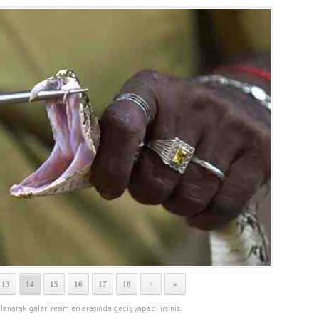
13
14
15
16
17
18
»
>
llanarak galeri resimleri arasında geçiş yapabilirsiniz.