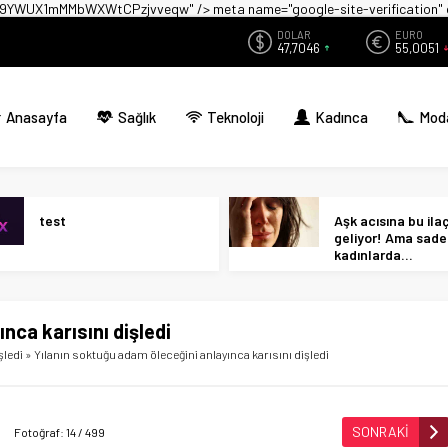
zwX9YWUX1mMMbWXWtCPzjvveqw" />
meta name="google-site-verificati
DOLAR
EURO
47,7046
55,0051
Anasayfa
Sağlık
Teknoloji
Kadınca
Mod
test
Aşk acısına bu ilaç 
geliyor! Ama sad
kadınlarda…
nca karısını dişledi
şledi
»
Yılanın soktuğu adam öleceğini anlayınca karısını dişledi
SONRAKİ
Fotoğraf: 14 / 499