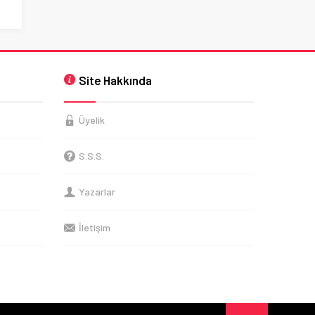
Site Hakkında
Üyelik
S.S.S.
Yazarlar
İletişim