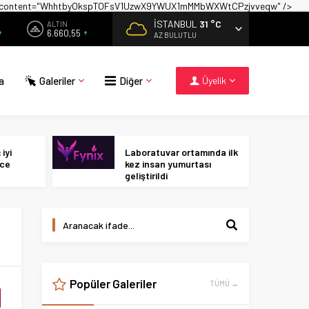
on" content="WhhtbyOkspTOFsV1UzwX9YWUX1mMMbWXWtCPzjvveqw" />
İSTANBUL
31 °C
ALTIN
6.660,55
AZ BULUTLU
a
Galeriler
Diğer
Üyelik
iyi
Laboratuvar ortamında ilk
ece
kez insan yumurtası
geliştirildi
Popüler Galeriler
TÜMÜ →