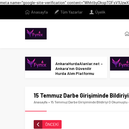
meta name="google-site-verification" content="WhhtbyOkspTOFsV1U
Anasayfa
Tüm Yazarlar
Üyelik
AnkaraHurdaAlanlar.net –
Ankara’nın Güvenilir
Hurda Alım Platformu
15 Temmuz Darbe Girişiminde Bildiri
Anasayfa
»
15 Temmuz Darbe Girişiminde Bildiriyi O Okumuştu
ÖNCEKİ