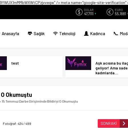
zwX9YWUX1mMMbWXWtCPzjvveqw" />
meta name="google-site-verificati
DOLAR
EURO
47,7111
55,1881
Anasayfa
Sağlık
Teknoloji
Kadınca
Mod
test
Aşk acısına bu ilaç 
geliyor! Ama sad
kadınlarda…
yi O Okumuştu
»
15 Temmuz Darbe Girişiminde Bildiriyi O Okumuştu
SONRAKİ
Fotoğraf: 434 / 499