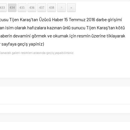
433
434
435
436
437
438
»
>
cusu Tijen Karaş’tan Üzücü Haber 15 Temmuz 2016 darbe girişimi
yan isim olarak hafızalara kazınan ünlü sunucu Tijen Karaş’tan kötü
(Haberin devamini görmek ve okumak için resmin üzerine tiklayarak
r sayfaya geçiş yapiniz)
llanarak galeri resimleri arasında geçiş yapabilirsiniz.