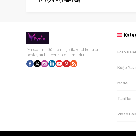
Henüz yorum yapılmamış.
Kateg
fynix.online Gündem, içerik, viral konuları
Foto Galer
paylaşan bir içerik platformudur.
Köşe Yazıl
Moda
Tarifler
Video Gale