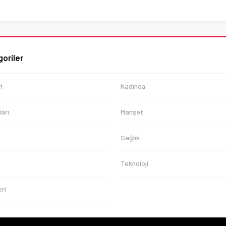
oriler
i
Kadınca
arı
Manşet
Sağlık
Teknoloji
ri