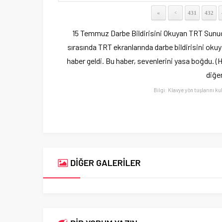
«
431
432
<
15 Temmuz Darbe Bildirisini Okuyan TRT Sunu
sırasında TRT ekranlarında darbe bildirisini oku
haber geldi. Bu haber, sevenlerini yasa boğdu. 
diğe
Bilgi: Klavye yön tuşlarını ku
DİĞER GALERİLER