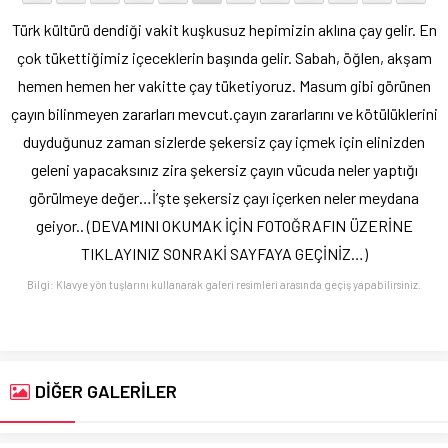
Türk kültürü dendiği vakit kuşkusuz hepimizin aklına çay gelir. En
çok tükettiğimiz içeceklerin başında gelir. Sabah, öğlen, akşam
hemen hemen her vakitte çay tüketiyoruz. Masum gibi görünen
çayın bilinmeyen zararları mevcut.çayın zararlarını ve kötülüklerini
duyduğunuz zaman sizlerde şekersiz çay içmek için elinizden
geleni yapacaksınız zira şekersiz çayın vücuda neler yaptığı
görülmeye değer…İ’şte şekersiz çayı içerken neler meydana
geiyor.. (DEVAMINI OKUMAK İÇİN FOTOĞRAFIN ÜZERİNE
TIKLAYINIZ SONRAKİ SAYFAYA GEÇİNİZ…)
Bilgi: Klavye yön tuşlarını kullanarak galeri resimleri arasında geçiş yapabilirsiniz.
DİĞER GALERİLER