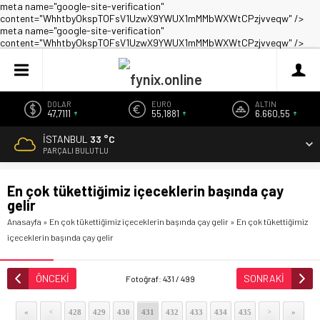
meta name="google-site-verification"
content="WhhtbyOkspTOFsV1UzwX9YWUX1mMMbWXWtCPzjvveqw" />
meta name="google-site-verification"
content="WhhtbyOkspTOFsV1UzwX9YWUX1mMMbWXWtCPzjvveqw" />
DOLAR
EURO
ALTIN
47,7111
55,1881
6.660,55
İSTANBUL
33 °C
PARÇALI BULUTLU
En çok tükettiğimiz içeceklerin başında çay
gelir
Anasayfa
»
En çok tükettiğimiz içeceklerin başında çay gelir
»
En çok tükettiğimiz
içeceklerin başında çay gelir
ÖNCEKİ
SONRAKİ
Fotoğraf: 431 / 499
«
428
429
430
431
432
433
434
435
»
<
>