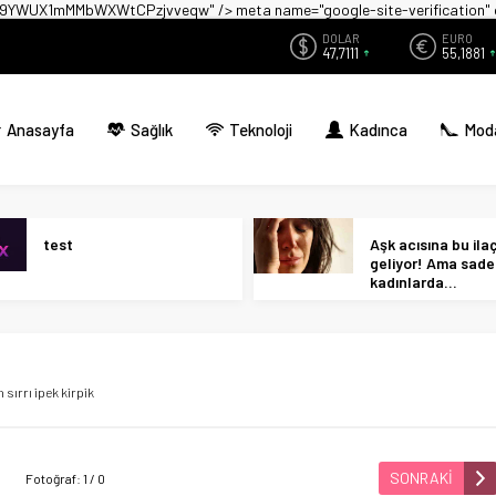
zwX9YWUX1mMMbWXWtCPzjvveqw" />
meta name="google-site-verificati
DOLAR
EURO
47,7111
55,1881
Anasayfa
Sağlık
Teknoloji
Kadınca
Mod
test
Aşk acısına bu ilaç 
geliyor! Ama sad
kadınlarda…
 sırrı ipek kirpik
SONRAKİ
Fotoğraf: 1 / 0