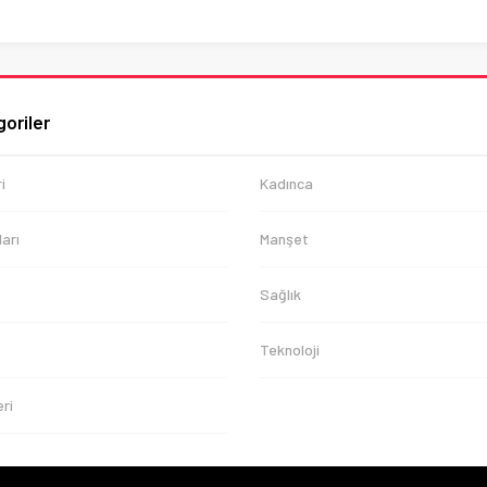
oriler
i
Kadınca
arı
Manşet
Sağlık
Teknoloji
ri