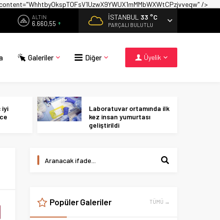
on" content="WhhtbyOkspTOFsV1UzwX9YWUX1mMMbWXWtCPzjvveqw" />
İSTANBUL
33 °C
ALTIN
6.660,55
PARÇALI BULUTLU
a
Galeriler
Diğer
Üyelik
iyi
Laboratuvar ortamında ilk
ece
kez insan yumurtası
geliştirildi
Popüler Galeriler
TÜMÜ →