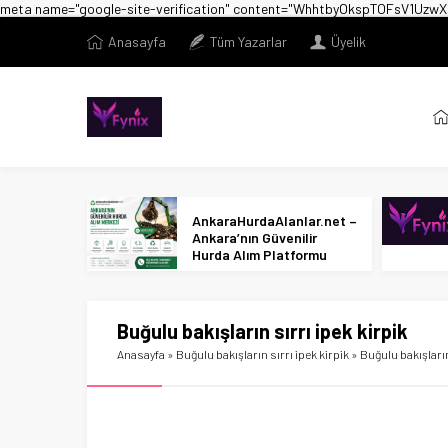
meta name="google-site-verification" content="WhhtbyOkspTOFsV1U
Anasayfa
Tüm Yazarlar
Üyelik
AnkaraHurdaAlanlar.net –
Ankara’nın Güvenilir
Hurda Alım Platformu
Buğulu bakışların sırrı ipek kirpik
Anasayfa
»
Buğulu bakışların sırrı ipek kirpik
»
Buğulu bakışların