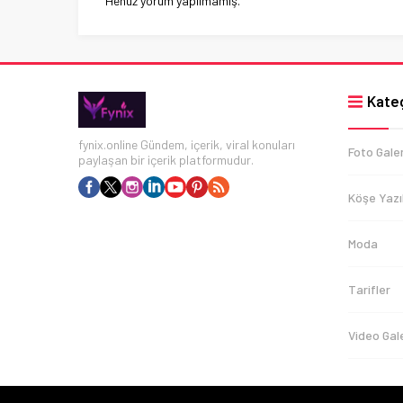
Henüz yorum yapılmamış.
Kateg
fynix.online Gündem, içerik, viral konuları
Foto Galer
paylaşan bir içerik platformudur.
Köşe Yazıl
Moda
Tarifler
Video Gale