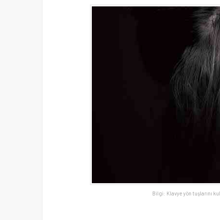
Bilgi: Klavye yön tuşlarını ku