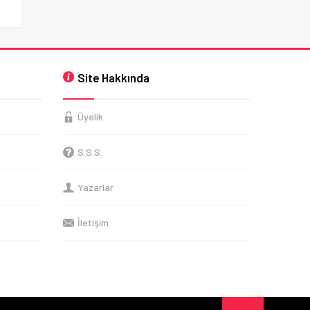
Site Hakkında
Üyelik
S.S.S.
Yazarlar
İletişim