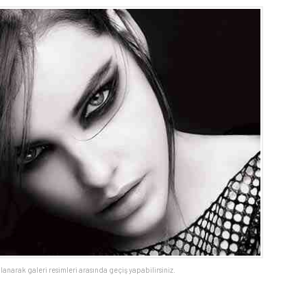
llanarak galeri resimleri arasında geçiş yapabilirsiniz.