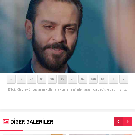
«
94
95
96
97
98
99
100
101
»
<
>
Bilgi: Klavye yön tuşlarını kullanarak galeri resimleri arasında geçiş yapabilirsiniz.
DİĞER GALERİLER