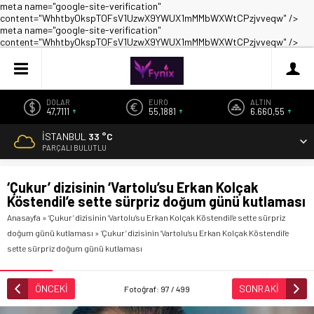
meta name="google-site-verification"
content="WhhtbyOkspTOFsV1UzwX9YWUX1mMMbWXWtCPzjvveqw" />
meta name="google-site-verification"
content="WhhtbyOkspTOFsV1UzwX9YWUX1mMMbWXWtCPzjvveqw" />
DOLAR
EURO
ALTIN
47,7111
55,1881
6.660,55
İSTANBUL
33 °C
PARÇALI BULUTLU
‘Çukur’ dizisinin ‘Vartolu’su Erkan Kolçak
Köstendil’e sette sürpriz doğum günü kutlaması
Anasayfa
»
‘Çukur’ dizisinin ‘Vartolu’su Erkan Kolçak Köstendil’e sette sürpriz
doğum günü kutlaması
»
‘Çukur’ dizisinin ‘Vartolu’su Erkan Kolçak Köstendil’e
sette sürpriz doğum günü kutlaması
ÖNCEKİ
SONRAKİ
Fotoğraf: 97 / 499