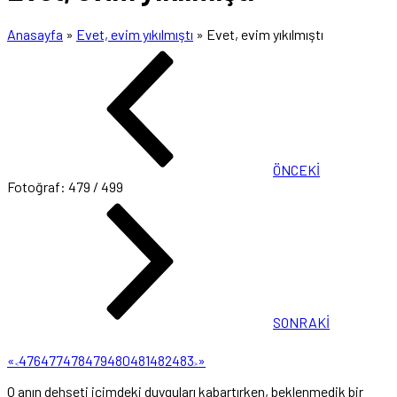
Anasayfa
»
Evet, evim yıkılmıştı
»
Evet, evim yıkılmıştı
ÖNCEKİ
Fotoğraf: 479 / 499
SONRAKİ
«
476
477
478
479
480
481
482
483
»
<
>
O anın dehşeti içimdeki duyguları kabartırken, beklenmedik bir