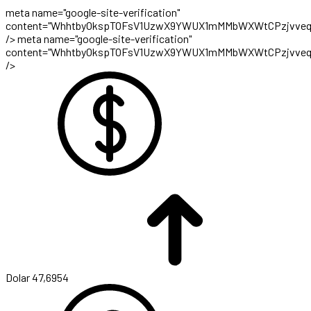
meta name="google-site-verification"
content="WhhtbyOkspTOFsV1UzwX9YWUX1mMMbWXWtCPzjvveq
/>
meta name="google-site-verification"
content="WhhtbyOkspTOFsV1UzwX9YWUX1mMMbWXWtCPzjvveq
/>
Dolar
47,6954