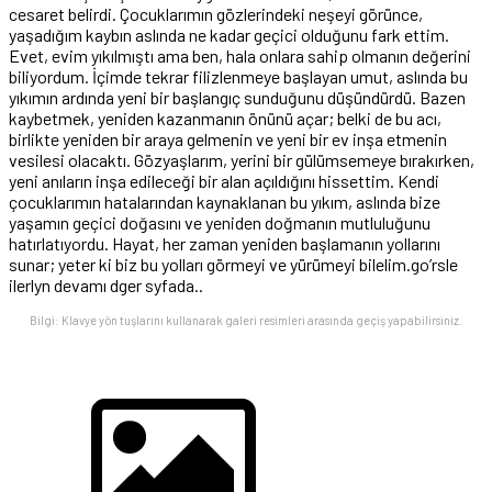
cesaret belirdi. Çocuklarımın gözlerindeki neşeyi görünce,
yaşadığım kaybın aslında ne kadar geçici olduğunu fark ettim.
Evet, evim yıkılmıştı ama ben, hala onlara sahip olmanın değerini
biliyordum. İçimde tekrar filizlenmeye başlayan umut, aslında bu
yıkımın ardında yeni bir başlangıç sunduğunu düşündürdü. Bazen
kaybetmek, yeniden kazanmanın önünü açar; belki de bu acı,
birlikte yeniden bir araya gelmenin ve yeni bir ev inşa etmenin
vesilesi olacaktı. Gözyaşlarım, yerini bir gülümsemeye bırakırken,
yeni anıların inşa edileceği bir alan açıldığını hissettim. Kendi
çocuklarımın hatalarından kaynaklanan bu yıkım, aslında bize
yaşamın geçici doğasını ve yeniden doğmanın mutluluğunu
hatırlatıyordu. Hayat, her zaman yeniden başlamanın yollarını
sunar; yeter ki biz bu yolları görmeyi ve yürümeyi bilelim.go’rsle
ilerlyn devamı dger syfada..
Bilgi: Klavye yön tuşlarını kullanarak galeri resimleri arasında geçiş yapabilirsiniz.