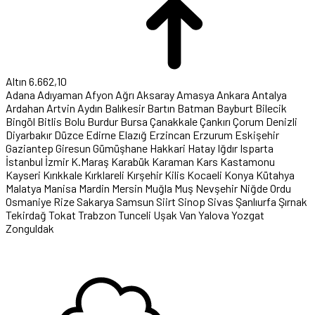
Altın
6.662,10
Adana
Adıyaman
Afyon
Ağrı
Aksaray
Amasya
Ankara
Antalya
Ardahan
Artvin
Aydın
Balıkesir
Bartın
Batman
Bayburt
Bilecik
Bingöl
Bitlis
Bolu
Burdur
Bursa
Çanakkale
Çankırı
Çorum
Denizli
Diyarbakır
Düzce
Edirne
Elazığ
Erzincan
Erzurum
Eskişehir
Gaziantep
Giresun
Gümüşhane
Hakkari
Hatay
Iğdır
Isparta
İstanbul
İzmir
K.Maraş
Karabük
Karaman
Kars
Kastamonu
Kayseri
Kırıkkale
Kırklareli
Kırşehir
Kilis
Kocaeli
Konya
Kütahya
Malatya
Manisa
Mardin
Mersin
Muğla
Muş
Nevşehir
Niğde
Ordu
Osmaniye
Rize
Sakarya
Samsun
Siirt
Sinop
Sivas
Şanlıurfa
Şırnak
Tekirdağ
Tokat
Trabzon
Tunceli
Uşak
Van
Yalova
Yozgat
Zonguldak