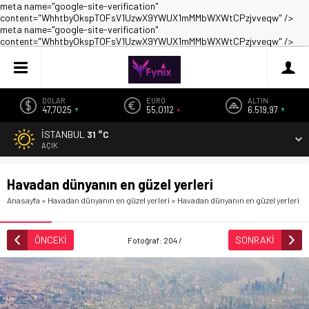
meta name="google-site-verification"
content="WhhtbyOkspTOFsV1UzwX9YWUX1mMMbWXWtCPzjvveqw" />
meta name="google-site-verification"
content="WhhtbyOkspTOFsV1UzwX9YWUX1mMMbWXWtCPzjvveqw" />
DOLAR
EURO
ALTIN
47,7025
55,0112
6.519,97
İSTANBUL
31 °C
AÇIK
Havadan dünyanın en güzel yerleri
Anasayfa
»
Havadan dünyanın en güzel yerleri
»
Havadan dünyanın en güzel yerleri
ÖNCEKİ
SONRAKİ
Fotoğraf: 204 /
499