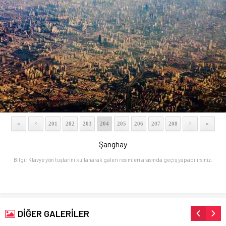
«
201
202
203
204
205
206
207
208
»
<
>
Şanghay
Bilgi: Klavye yön tuşlarını kullanarak galeri resimleri arasında geçiş yapabilirsiniz.
DİĞER GALERİLER