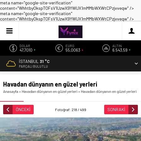
meta name="google-site-verification"
content="WhhtbyOkspTOFsV1UzwX9YWUX1mMMbWXWtCPzjvveqw" />
meta name="google-site-verification"
content="WhhtbyOkspTOFsV1UzwX9YWUX1mMMbWXWtCPzjvveqw" />
DOLAR
EURO
ALTIN
47,7010
55,0063
6.543,59
İSTANBUL
31 °C
PARÇALI BULUTLU
Havadan dünyanın en güzel yerleri
Anasayfa
»
Havadan dünyanın en güzel yerleri
»
Havadan dünyanın en güzel yerleri
ÖNCEKİ
SONRAKİ
Fotoğraf: 218 / 499