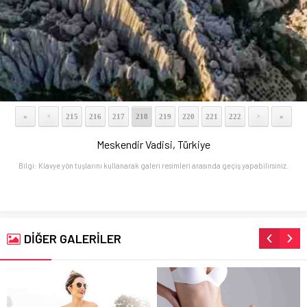
«
215
216
217
218
219
220
221
222
»
<
>
Meskendir Vadisi, Türkiye
Bilgi: Klavye yön tuşlarını kullanarak galeri resimleri arasında geçiş yapabilirsiniz.
DİĞER GALERİLER