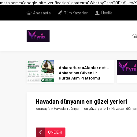
meta name="google-site-verification" content="WhhtbyOkspTOFsV1U
Anasayfa
Tüm Yazarlar
Üyelik
AnkaraHurdaAlanlar.net –
Ankara’nın Güvenilir
Hurda Alım Platformu
Havadan dünyanın en güzel yerleri
Anasayfa
»
Havadan dünyanın en güzel yerleri
»
Havadan dünyanı
ÖNCEKİ