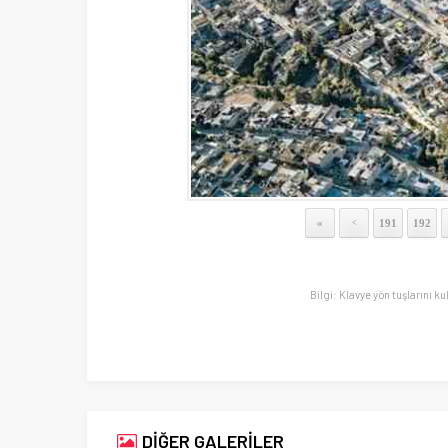
«
191
192
<
Bilgi: Klavye yön tuşlarını ku
DİĞER GALERİLER