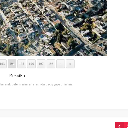
193
194
195
196
197
198
»
>
Meksika
llanarak galeri resimleri arasında geçiş yapabilirsiniz.