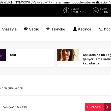
zwX9YWUX1mMMbWXWtCPzjvveqw" />
meta name="google-site-verificati
DOLAR
EURO
47,5953
55,065
Anasayfa
Sağlık
Teknoloji
Kadınca
Mod
test
Aşk acısına bu ilaç 
geliyor! Ama sad
kadınlarda…
n en güzel yerleri
SONRAKİ
Fotoğraf: 194 / 499