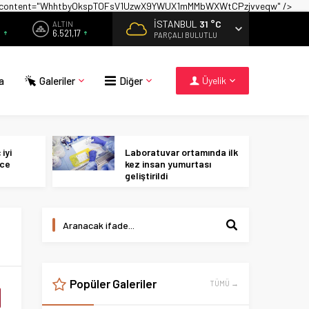
on" content="WhhtbyOkspTOFsV1UzwX9YWUX1mMMbWXWtCPzjvveqw" />
İSTANBUL
31 °C
ALTIN
9
6.521,17
PARÇALI BULUTLU
a
Galeriler
Diğer
Üyelik
iyi
Laboratuvar ortamında ilk
ece
kez insan yumurtası
geliştirildi
Popüler Galeriler
TÜMÜ →