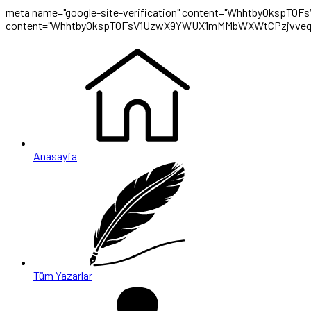
meta name="google-site-verification" content="WhhtbyOksp
content="WhhtbyOkspTOFsV1UzwX9YWUX1mMMbWXWtCPzjvveq
Anasayfa
Tüm Yazarlar