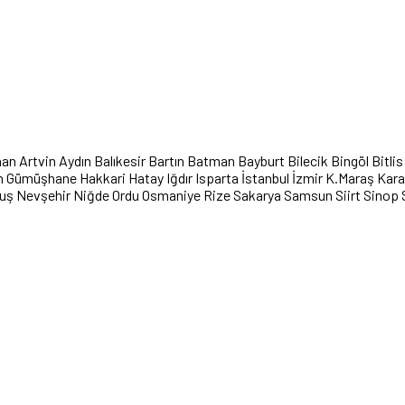
han
Artvin
Aydın
Balıkesir
Bartın
Batman
Bayburt
Bilecik
Bingöl
Bitlis
n
Gümüşhane
Hakkari
Hatay
Iğdır
Isparta
İstanbul
İzmir
K.Maraş
Kar
uş
Nevşehir
Niğde
Ordu
Osmaniye
Rize
Sakarya
Samsun
Siirt
Sinop