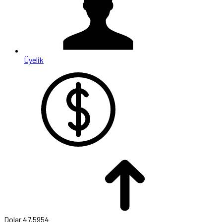
Üyelik
Dolar
47,5954