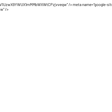
TOFsV1UzwX9YWUX1mMMbWXWtCPzjvveqw" />
meta name="google-site
w" />