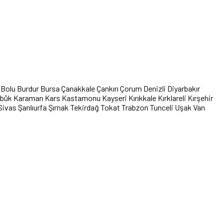
Bolu
Burdur
Bursa
Çanakkale
Çankırı
Çorum
Denizli
Diyarbakır
abük
Karaman
Kars
Kastamonu
Kayseri
Kırıkkale
Kırklareli
Kırşehir
Sivas
Şanlıurfa
Şırnak
Tekirdağ
Tokat
Trabzon
Tunceli
Uşak
Van