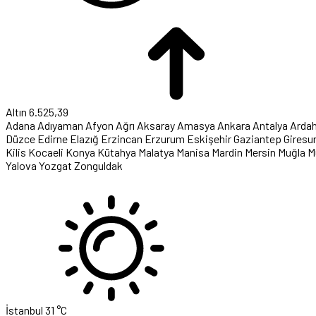
Altın
6.525,39
Adana
Adıyaman
Afyon
Ağrı
Aksaray
Amasya
Ankara
Antalya
Arda
Düzce
Edirne
Elazığ
Erzincan
Erzurum
Eskişehir
Gaziantep
Giresu
Kilis
Kocaeli
Konya
Kütahya
Malatya
Manisa
Mardin
Mersin
Muğla
M
Yalova
Yozgat
Zonguldak
İstanbul
31 °C