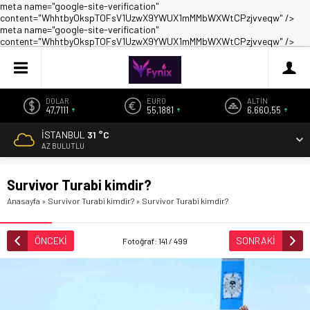
meta name="google-site-verification"
content="WhhtbyOkspTOFsV1UzwX9YWUX1mMMbWXWtCPzjvveqw" />
meta name="google-site-verification"
content="WhhtbyOkspTOFsV1UzwX9YWUX1mMMbWXWtCPzjvveqw" />
DOLAR
EURO
ALTIN
47,7111
55,1881
6.660,55
İSTANBUL
31 °C
AZ BULUTLU
Survivor Turabi kimdir?
Anasayfa
»
Survivor Turabi kimdir?
»
Survivor Turabi kimdir?
ÖNCEKİ
SONRAKİ
Fotoğraf: 141 / 499