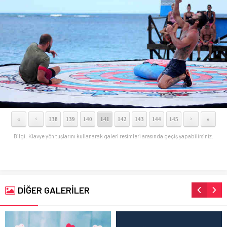
«
138
139
140
141
142
143
144
145
»
<
>
Bilgi: Klavye yön tuşlarını kullanarak galeri resimleri arasında geçiş yapabilirsiniz.
DİĞER GALERİLER