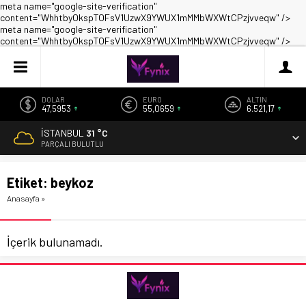
meta name="google-site-verification"
content="WhhtbyOkspTOFsV1UzwX9YWUX1mMMbWXWtCPzjvveqw" />
meta name="google-site-verification"
content="WhhtbyOkspTOFsV1UzwX9YWUX1mMMbWXWtCPzjvveqw" />
DOLAR
EURO
ALTIN
47,5953
55,0659
6.521,17
İSTANBUL
31 °C
PARÇALI BULUTLU
Etiket:
beykoz
Anasayfa
»
İçerik bulunamadı.