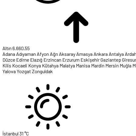
Altın
6.660,55
Adana
Adıyaman
Afyon
Ağrı
Aksaray
Amasya
Ankara
Antalya
Arda
Düzce
Edirne
Elazığ
Erzincan
Erzurum
Eskişehir
Gaziantep
Giresu
Kilis
Kocaeli
Konya
Kütahya
Malatya
Manisa
Mardin
Mersin
Muğla
M
Yalova
Yozgat
Zonguldak
İstanbul
31 °C