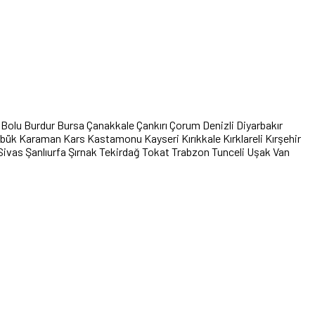
Bolu
Burdur
Bursa
Çanakkale
Çankırı
Çorum
Denizli
Diyarbakır
abük
Karaman
Kars
Kastamonu
Kayseri
Kırıkkale
Kırklareli
Kırşehir
Sivas
Şanlıurfa
Şırnak
Tekirdağ
Tokat
Trabzon
Tunceli
Uşak
Van