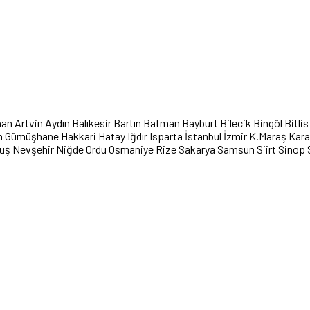
han
Artvin
Aydın
Balıkesir
Bartın
Batman
Bayburt
Bilecik
Bingöl
Bitlis
n
Gümüşhane
Hakkari
Hatay
Iğdır
Isparta
İstanbul
İzmir
K.Maraş
Kar
uş
Nevşehir
Niğde
Ordu
Osmaniye
Rize
Sakarya
Samsun
Siirt
Sinop