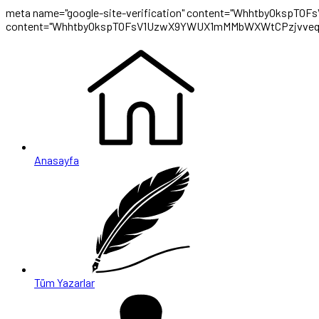
meta name="google-site-verification" content="WhhtbyOksp
content="WhhtbyOkspTOFsV1UzwX9YWUX1mMMbWXWtCPzjvveq
Anasayfa
Tüm Yazarlar