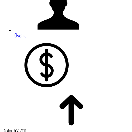
Üyelik
Dolar
47,7111