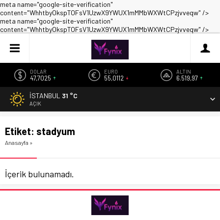
meta name="google-site-verification"
content="WhhtbyOkspTOFsV1UzwX9YWUX1mMMbWXWtCPzjvveqw" />
meta name="google-site-verification"
content="WhhtbyOkspTOFsV1UzwX9YWUX1mMMbWXWtCPzjvveqw" />
DOLAR
EURO
ALTIN
47,7025
55,0112
6.519,97
İSTANBUL
31 °C
AÇIK
Etiket:
stadyum
Anasayfa
»
İçerik bulunamadı.