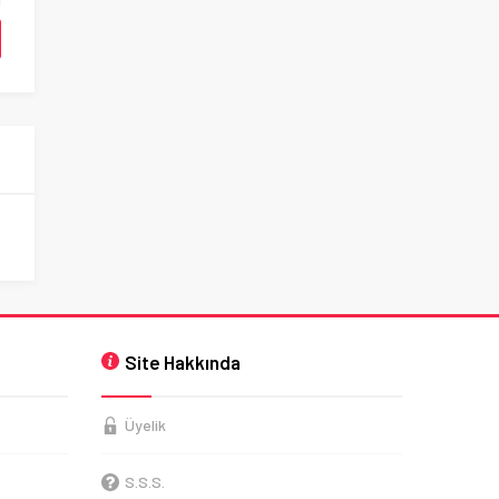
Site Hakkında
Üyelik
S.S.S.