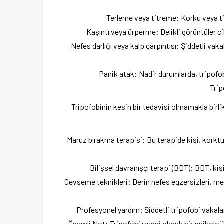
Terleme veya titreme: Korku veya tiks
Kaşıntı veya ürperme: Delikli görüntüler c
Nefes darlığı veya kalp çarpıntısı: Şiddetli vakal
Panik atak: Nadir durumlarda, tripofob
Trip
Tripofobinin kesin bir tedavisi olmamakla birl
Maruz bırakma terapisi: Bu terapide kişi, korktu
Bilişsel davranışçı terapi (BDT): BDT, ki
Gevşeme teknikleri: Derin nefes egzersizleri, m
Profesyonel yardım: Şiddetli tripofobi vakalar
Önemli Not: Tripofobi resmi olarak bir psikoloji