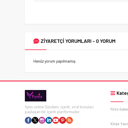
ZİYARETÇİ YORUMLARI - 0 YORUM
Henüz yorum yapılmamış.
Kateg
fynix.online Gündem, içerik, viral konuları
Foto Galer
paylaşan bir içerik platformudur.
Köşe Yazıl