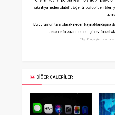
sıkıntıya neden olabilir. Eğer tripofobi belirtile
uzma
Bu durumun tam olarak neden kaynaklandığına dair
desenlerin bazı insanlar için evrimsel ol
Bilgi: Klavye yön tuşlarını ku
DİĞER GALERİLER