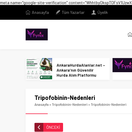
meta name="google-site-verification" content="WhhtbyOkspTOFsV1U
Anasayfa
Tüm Yazarlar
Üyelik
AnkaraHurdaAlanlar.net –
Ankara’nın Güvenilir
Hurda Alım Platformu
Tripofobinin-Nedenleri
Anasayfa
»
Tripofobinin-Nedenleri
»
Tripofobinin-Nedenleri
ÖNCEKİ