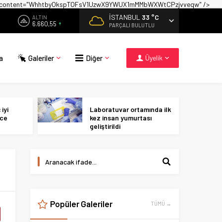
on" content="WhhtbyOkspTOFsV1UzwX9YWUX1mMMbWXWtCPzjvveqw" />
İSTANBUL
33 °C
ALTIN
6.660,55
PARÇALI BULUTLU
a
Galeriler
Diğer
Üyelik
iyi
Laboratuvar ortamında ilk
ece
kez insan yumurtası
geliştirildi
Popüler Galeriler
TÜMÜ →