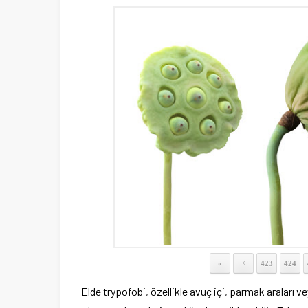
«
423
424
<
Elde trypofobi, özellikle avuç içi, parmak araları ve