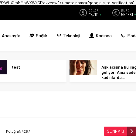
zwX9YWUX1mMMbWXWtCPzjvveqw" />
meta name="google-site-verificati
DOLAR
EURO
47,7111
55,1881
Anasayfa
Sağlık
Teknoloji
Kadınca
Mod
test
Aşk acısına bu ilaç 
geliyor! Ama sad
kadınlarda…
SONRAKİ
Fotoğraf: 426 /