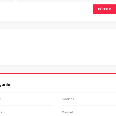
oriler
i
Kadınca
arı
Manşet