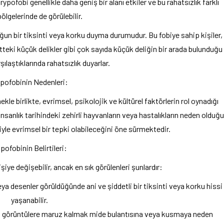
rypofobi genellikle daha geniş bir alanı etkiler ve bu rahatsızlık farklı
ölgelerinde de görülebilir.
ğun bir tiksinti veya korku duyma durumudur. Bu fobiye sahip kişiler,
ciltteki küçük delikler gibi çok sayıda küçük deliğin bir arada bulunduğu
şılaştıklarında rahatsızlık duyarlar.
ipofobinin Nedenleri:
le birlikte, evrimsel, psikolojik ve kültürel faktörlerin rol oynadığı
insanlık tarihindeki zehirli hayvanların veya hastalıkların neden olduğu
yle evrimsel bir tepki olabileceğini öne sürmektedir.
ipofobinin Belirtileri:
işiye değişebilir, ancak en sık görülenleri şunlardır:
eya desenler görüldüğünde ani ve şiddetli bir tiksinti veya korku hissi
yaşanabilir.
kli görüntülere maruz kalmak mide bulantısına veya kusmaya neden