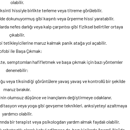
olabilir.
inti hissiyle birlikte terleme veya titreme görülebilir.
ilde dokunuyormuş gibi kaşıntı veya ürperme hissi yaratabilir.
arda nefes darlığı veya kalp çarpıntısı gibi fiziksel belirtiler ortaya
çıkabilir.
i tetikleyicilerine maruz kalmak panik atağa yol açabilir.
ofobi ile Başa Çıkmak:
ikte, semptomları hafifletmek ve başa çıkmak için bazı yöntemler
denenebilir:
ğu veya tiksindiği görüntülere yavaş yavaş ve kontrollü bir şekilde
maruz bırakılır.
şinin olumsuz düşünce ve inançlarını değiştirmeye odaklanır.
editasyon veya yoga gibi gevşeme teknikleri, anksiyeteyi azaltmaya
yardımcı olabilir.
ında bir terapist veya psikologdan yardım almak faydalı olabilir.
k rahatsızlık olarak kabul edilmese de, bazı kişilerde önemli ölçüde