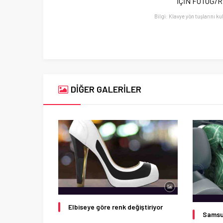
İÇİN FOTOĞ/
Bilgi: Klavye yön tuşlarını ku
DİĞER GALERİLER
Elbiseye göre renk değiştiriyor
Samsun