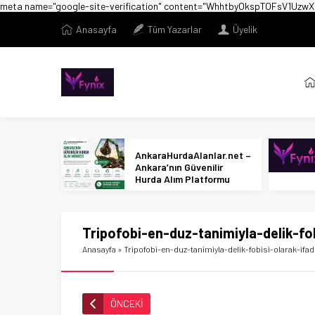
meta name="google-site-verification" content="WhhtbyOkspTOFsV1U
Anasayfa
Tüm Yazarlar
Üyelik
AnkaraHurdaAlanlar.net –
Ankara’nın Güvenilir
Hurda Alım Platformu
Tripofobi-en-duz-tanimiyla-delik-fob
Anasayfa
»
Tripofobi-en-duz-tanimiyla-delik-fobisi-olarak-ifade
ÖNCEKİ