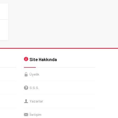
Site Hakkında
Üyelik
S.S.S.
Yazarlar
İletişim