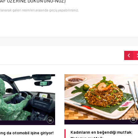
RAF ÜZERİNE DOKUN’UNU-NUZ)
llanarak galeri resimleri arasında geçiş yapabilirsiniz.
Kadınların en beğendiği mutfak:
g da otomobil işine giriyor!