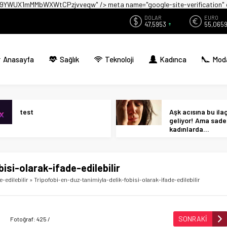
zwX9YWUX1mMMbWXWtCPzjvveqw" />
meta name="google-site-verificati
DOLAR
EURO
47,5953
55,065
Anasayfa
Sağlık
Teknoloji
Kadınca
Mod
test
Aşk acısına bu ilaç 
geliyor! Ama sad
kadınlarda…
isi-olarak-ifade-edilebilir
-edilebilir
»
Tripofobi-en-duz-tanimiyla-delik-fobisi-olarak-ifade-edilebilir
SONRAKİ
Fotoğraf: 425 /