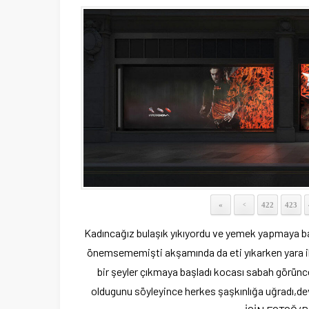
«
422
423
<
Kadıncağız bulaşık yıkıyordu ve yemek yapmaya baş
önemsememişti akşamında da eti yıkarken yara ile 
bir şeyler çıkmaya başladı kocası sabah görünc
oldugunu söyleyince herkes şaşkınlığa uğrad