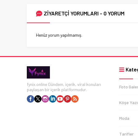
ZİYARETÇİ YORUMLARI - 0 YORUM
Henüz yorum yapılmamış.
Kateg
fynix.online Gündem, içerik, viral konuları
Foto Galer
paylaşan bir içerik platformudur.
Köşe Yazıl
Moda
Tarifler