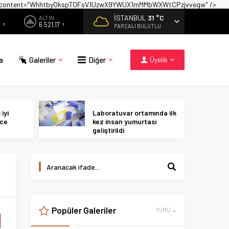
on" content="WhhtbyOkspTOFsV1UzwX9YWUX1mMMbWXWtCPzjvveqw" />
İSTANBUL
31 °C
ALTIN
9
6.521,17
PARÇALI BULUTLU
a
Galeriler
Diğer
Üyelik
iyi
Laboratuvar ortamında ilk
ece
kez insan yumurtası
geliştirildi
Popüler Galeriler
TÜMÜ →