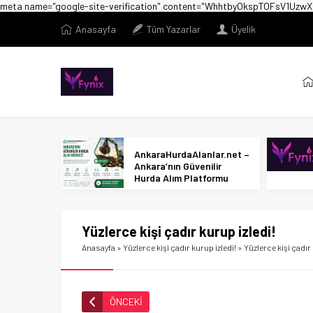
meta name="google-site-verification" content="WhhtbyOkspTOFsV1U
Anasayfa
Tüm Yazarlar
Üyelik
AnkaraHurdaAlanlar.net –
Ankara’nın Güvenilir
Hurda Alım Platformu
Yüzlerce kişi çadır kurup izledi!
Anasayfa
»
Yüzlerce kişi çadır kurup izledi!
»
Yüzlerce kişi çadır 
ÖNCEKİ