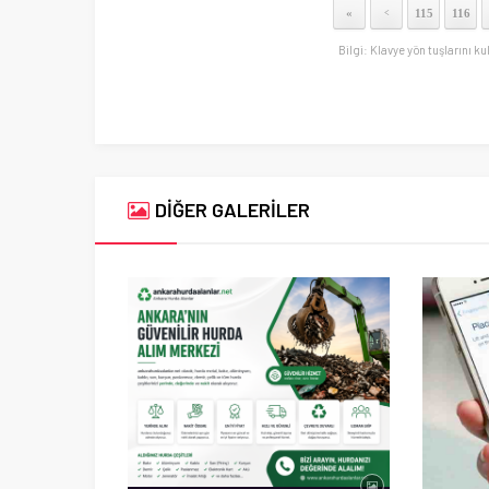
«
115
116
<
Bilgi: Klavye yön tuşlarını ku
DİĞER GALERİLER