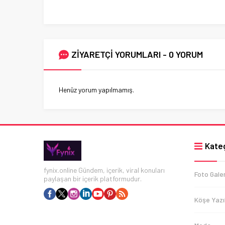
ZİYARETÇİ YORUMLARI - 0 YORUM
Henüz yorum yapılmamış.
Kateg
fynix.online Gündem, içerik, viral konuları
Foto Galer
paylaşan bir içerik platformudur.
Köşe Yazıl