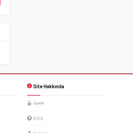
Site Hakkında
Üyelik
S.S.S.