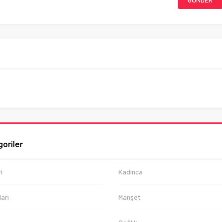
oriler
i
Kadınca
arı
Manşet