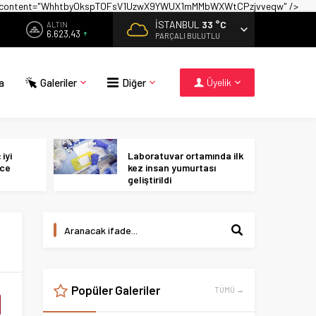
on" content="WhhtbyOkspTOFsV1UzwX9YWUX1mMMbWXWtCPzjvveqw" />
İSTANBUL
33 °C
ALTIN
6.623,43
PARÇALI BULUTLU
a
Galeriler
Diğer
Üyelik
iyi
Laboratuvar ortamında ilk
ece
kez insan yumurtası
geliştirildi
Popüler Galeriler
TÜMÜ →