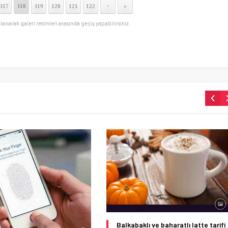
117
118
119
120
121
122
»
>
llanarak galeri resimleri arasında geçiş yapabilirsiniz.
Balkabaklı ve baharatlı latte tarifi