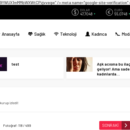
zwX9YWUX1mMMbWXWtCPzjvveqw" />
meta name="google-site-verificati
DOLAR
EURO
47,7048
55,0748
Anasayfa
Sağlık
Teknoloji
Kadınca
Mod
test
Aşk acısına bu ilaç 
geliyor! Ama sad
kadınlarda…
kurup izledi!
SONRAKİ
Fotoğraf: 118 / 499