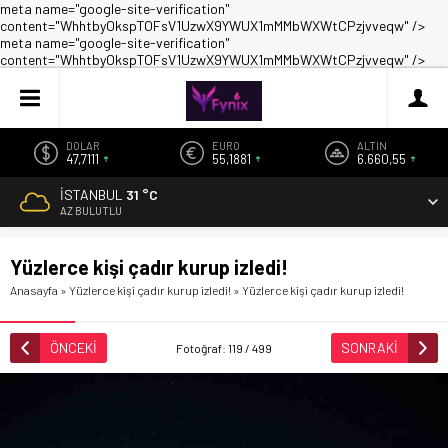
meta name="google-site-verification"
content="WhhtbyOkspTOFsV1UzwX9YWUX1mMMbWXWtCPzjvveqw" />
meta name="google-site-verification"
content="WhhtbyOkspTOFsV1UzwX9YWUX1mMMbWXWtCPzjvveqw" />
DOLAR
EURO
ALTIN
47,7111
55,1881
6.660,55
İSTANBUL
31 °C
AZ BULUTLU
Yüzlerce kişi çadır kurup izledi!
Anasayfa
»
Yüzlerce kişi çadır kurup izledi!
»
Yüzlerce kişi çadır kurup izledi!
ÖNCEKİ
SONRAKİ
Fotoğraf: 119 / 499