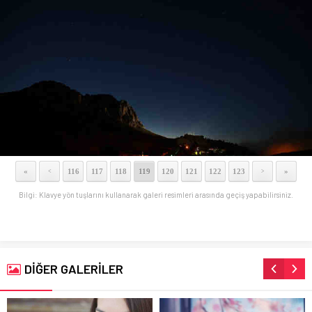
«
116
117
118
119
120
121
122
123
»
<
>
Bilgi: Klavye yön tuşlarını kullanarak galeri resimleri arasında geçiş yapabilirsiniz.
DİĞER GALERİLER